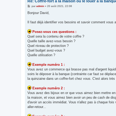
Re: Coffre-fort à la maison ou le louer à la banqu
M
par
admin
»
20 août 2021, 22:08
e
s
Bonjour David,
s
a
g
Il faut déjà identifier vos besoins et savoir comment vous all
e
Posez-vous ces questions :
Quel sera la contenu de votre coffre ?
Quelle taille avez-vous besoin ?
Quel niveau de protection ?
Quel budget avez-vous ?
Quelle utilisation ?
Exemple numéro 1 :
Vous avez un commerce qui brasse pas mal d'argent liquide t
soirs le déposer à la banque (contrainte car faut se déplac
la quinzaine dans un coffre-fort chez vous. C'est alors très
Exemple numéro 2 :
Vous avez des bijoux en or que vous aimez bien mettre en 
la maison, et vous aimez bien avoir un peu de cash de dispo
d'avoir un accès immédiat. Vous n'allez pas à chaque fois v
aller-retour...