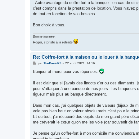
- Autre avantage du coffre-fort à la banque : en cas de sin
c'est compris dans la prestation de location. Vous n'avez p
de tout en fonction de vos besoins.
Bon choix à vous.
Bonne journée.
Roger, storiste à la retraite
Re: Coffre-fort à la maison ou le louer à la banqu
M
par
TheDavid23
»
22 août 2021, 14:16
e
s
Bonjour et merci pour vos réponses.
s
a
g
Il est clair que si j'avais des lingots d'or ou des diamants,
e
pour s'attaquer à une banque de nos jours. Les braqueurs de
rigueur mais plus au banque directement.
Dans mon cas, j'ai quelques objets de valeurs (bijoux de 
vole pas bien haut en valeur absolu mais c'est pour le princ
Et surtout, j'ai récupéré des objets de mon grand-père déc
me crèverait le cœur qu'on me les vole (car souvenir de fam
Je pense qu'un coffre-fort à mon domicile me conviendra m
quand je le souhaite.