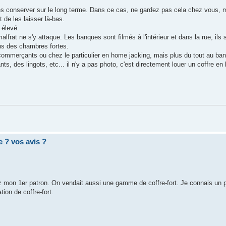
 les conserver sur le long terme. Dans ce cas, ne gardez pas cela chez vous,
 de les laisser là-bas.
 élevé.
frat ne s'y attaque. Les banques sont filmés à l'intérieur et dans la rue, ils s
ans des chambres fortes.
commerçants ou chez le particulier en home jacking, mais plus du tout au ban
, des lingots, etc... il n'y a pas photo, c'est directement louer un coffre en
e ? vos avis ?
hez mon 1er patron. On vendait aussi une gamme de coffre-fort. Je connais un 
ion de coffre-fort.