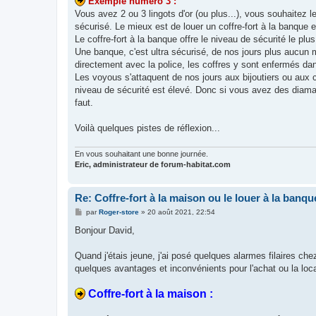
Exemple numéro 3 :
Vous avez 2 ou 3 lingots d'or (ou plus...), vous souhaitez
sécurisé. Le mieux est de louer un coffre-fort à la banque et
Le coffre-fort à la banque offre le niveau de sécurité le plus
Une banque, c'est ultra sécurisé, de nos jours plus aucun mal
directement avec la police, les coffres y sont enfermés d
Les voyous s'attaquent de nos jours aux bijoutiers ou aux 
niveau de sécurité est élevé. Donc si vous avez des diamants
faut.
Voilà quelques pistes de réflexion...
En vous souhaitant une bonne journée.
Eric, administrateur de forum-habitat.com
Re: Coffre-fort à la maison ou le louer à la banqu
M
par
Roger-store
»
20 août 2021, 22:54
e
s
Bonjour David,
s
a
g
Quand j'étais jeune, j'ai posé quelques alarmes filaires c
e
quelques avantages et inconvénients pour l'achat ou la locat
Coffre-fort à la maison :