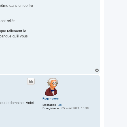
 même dans un coffre
ont reliés
que tellement le
 banque qu'il vous
H
a
u
t
Roger-store
peu le domaine. Voici
Messages :
26
Enregistré le :
05 août 2021, 15:38