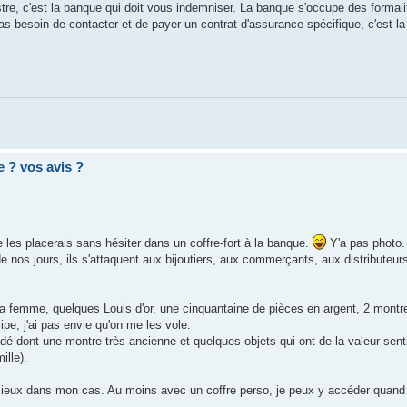
istre, c'est la banque qui doit vous indemniser. La banque s'occupe des formal
as besoin de contacter et de payer un contrat d'assurance spécifique, c'est l
e ? vos avis ?
 je les placerais sans hésiter dans un coffre-fort à la banque.
Y'a pas photo.
 nos jours, ils s'attaquent aux bijoutiers, aux commerçants, aux distributeurs 
ma femme, quelques Louis d'or, une cinquantaine de pièces en argent, 2 montr
ipe, j'ai pas envie qu'on me les vole.
édé dont une montre très ancienne et quelques objets qui ont de la valeur sent
ille).
ieux dans mon cas. Au moins avec un coffre perso, je peux y accéder quand j