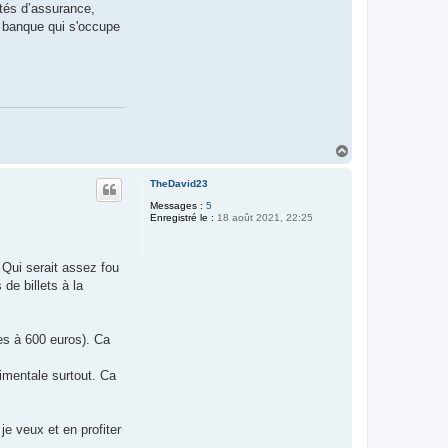
ités d’assurance,
a banque qui s'occupe
H
a
u
TheDavid23
t
Messages :
5
Enregistré le :
18 août 2021, 22:25
 Qui serait assez fou
de billets à la
es à 600 euros). Ca
imentale surtout. Ca
e veux et en profiter