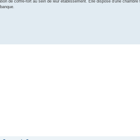
tion de coffre-fort au sein de leur établissement. Elle dispose d'une chambre
 banque.