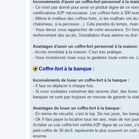
Inconvénients d'avoir un coffre-fort personnel à la mai
- Ce n'est pas donné pour avoir un produit digne de ce nom. 
certifications A2P nécessaires. Les coffres-forts à 300 eur
- Même le meilleur des coffres-forts, si les malfrats ont du
chalumeau, à la perceuse...). Cela prendra du temps, mais 
- Vous devez vous rapprochez de votre assurance. En foncti
renforcement des accès, l'installation d'une alarme ou d'un d
Avantages d'avoir un coffre-fort personnel à la maison 
- Accès immédiat à la maison. C'est très pratique.
- Vous investissez mais vous le garderez toute votre vie. 
Coffre-fort à la banque :
Inconvénients de louer un coffre-fort à la banque :
- Il faut se déplacer à chaque fois.
- Si vous souhaitez conserver des œuvres d'art, des livres 
banques ne sont pas toujours en mesure de garantir la stab
Avantages de louer un coffre-fort à la banque :
- En terme de sécurité, c'est le top. De nos jours, les ban
- Ok Il faut payer la location tous les ans, mais de nos jou
Acheter un vrai coffre-fort certifié A2P digne de ce nom, c'
petit-coffre de 30 dm3, représente le plus souvent un coût 
énorme .