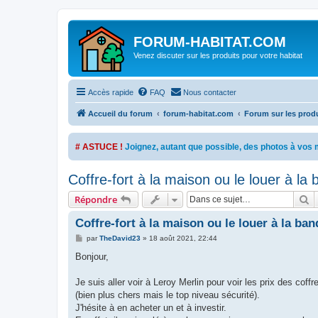
FORUM-HABITAT.COM
Venez discuter sur les produits pour votre habitat
Accès rapide
FAQ
Nous contacter
Accueil du forum
forum-habitat.com
Forum sur les produi
# ASTUCE !
Joignez, autant que possible, des photos à vo
Coffre-fort à la maison ou le louer à la
R
Répondre
Coffre-fort à la maison ou le louer à la ba
M
par
TheDavid23
»
18 août 2021, 22:44
e
s
Bonjour,
s
a
g
Je suis aller voir à Leroy Merlin pour voir les prix des co
e
(bien plus chers mais le top niveau sécurité).
J'hésite à en acheter un et à investir.