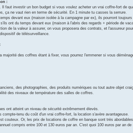
son :
Il faut investir un bon budget si vous voulez acheter un vrai coffre-fort de qu
os, ça ne vaut rien en terme de sécurité. En 1 minute tu casses la serrure.
 temps devant eux (maison isolée à la campagne par ex), ils pourront toujours l
s'ils ont du temps devant eux (maison à l'abris des regards + période de vacan
on de la valeur à assurer, on vous proposera des contrats, et l'assureur pour
ispositif de télésurveillance.
:
La majorité des coffres étant à fixer, vous pourrez l'emmener si vous déménag
anciens, des photographies, des produits numériques ou tout autre objet craig
ilité des niveaux de température des salles de coffres.
ques ont atteint un niveau de sécurité extrêmement élevés.
rs compte-tenu du coût d'un vrai coffre-fort, la location s'avère avantageuse.
est couteux. Or, les prix de locations de coffre en banque sont très abordables.
annuel compris entre 100 et 130 euros par an. C'est quoi 100 euros par an de 