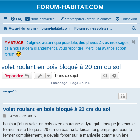
FORUM-HABITAT.COM
FAQ
Nous contacter
S’enregistrer (créer un compte)
Connexion
R
Accueil du forum
forum-habitat.com
Forum sur les volets roulants (à commande motorisée ou manuelle)
e
# ASTUCE !
Joignez, autant que possible, des photos à vos messages
,
c
cela nous aidera grandement à vous répondre. Merci par avance et bon
h
forum.
e
volet roulant en bois bloqué à 20 cm du sol
r
c
Rechercher
Recherche 
Répondre
h
1 message • Page
1
sur
1
e
sergio40
r
volet roulant en bois bloqué à 20 cm du sol
M
13 mai 2026, 09:07
e
s
bonjour j'ai un volet en bois avec couronne et lyre qui ,,lorsque je veux le
s
fermer, reste bloqué à 20 cm du bas. cela faisait longtemps que pour le
a
g
fermer complétement je devais forcer sur la manivelle comme un âne.
e