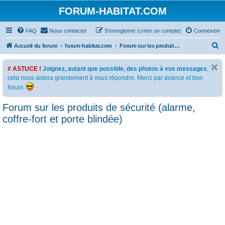
FORUM-HABITAT.COM
FAQ
Nous contacter
S’enregistrer (créer un compte)
Connexion
R
Accueil du forum
forum-habitat.com
Forum sur les produits de sécurité (alarme, coffre-fort et porte blindée)
e
# ASTUCE !
Joignez, autant que possible, des photos à vos messages
,
c
cela nous aidera grandement à vous répondre. Merci par avance et bon
h
forum.
e
Forum sur les produits de sécurité (alarme,
r
coffre-fort et porte blindée)
c
h
e
r