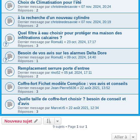
Choix de Climatisation pour l'été
Dernier message par
christinedesavoie
«
07 nov. 2024, 20:24
Réponses :
2
à la recherche d'un nouveau cylindre
Dernier message par
christinedesavoie
«
07 nov. 2024, 20:19
Réponses :
2
Quel filtre à eau choisir pour protéger ma maison des
infiltrations calcaires ?
Dernier message par
Romuli1
«
23 oct. 2024, 17:17
Réponses :
3
Besoin de vos avis sur les alarmes Delta Dore
Dernier message par
Romuli1
«
09 oct. 2024, 14:40
Réponses :
1
Remplacement serrure porte d'entree
Dernier message par
rino52
«
05 juil. 2024, 17:11
Réponses :
2
Coffre-fort Fichet modèle Complice : vos avis et conseils
Dernier message par
Jean-Pierre5636
«
22 août 2021, 13:52
Réponses :
3
Quelle taille de coffre-fort choisir ? besoin de conseil et
d'avis
Dernier message par
Marcel.t5
«
22 août 2021, 12:34
Réponses :
3
Nouveau sujet
9 sujets • Page
1
sur
1
Aller à