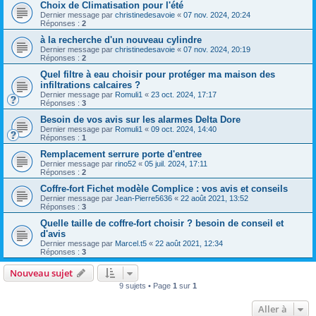
Choix de Climatisation pour l'été
Dernier message par
christinedesavoie
«
07 nov. 2024, 20:24
Réponses :
2
à la recherche d'un nouveau cylindre
Dernier message par
christinedesavoie
«
07 nov. 2024, 20:19
Réponses :
2
Quel filtre à eau choisir pour protéger ma maison des
infiltrations calcaires ?
Dernier message par
Romuli1
«
23 oct. 2024, 17:17
Réponses :
3
Besoin de vos avis sur les alarmes Delta Dore
Dernier message par
Romuli1
«
09 oct. 2024, 14:40
Réponses :
1
Remplacement serrure porte d'entree
Dernier message par
rino52
«
05 juil. 2024, 17:11
Réponses :
2
Coffre-fort Fichet modèle Complice : vos avis et conseils
Dernier message par
Jean-Pierre5636
«
22 août 2021, 13:52
Réponses :
3
Quelle taille de coffre-fort choisir ? besoin de conseil et
d'avis
Dernier message par
Marcel.t5
«
22 août 2021, 12:34
Réponses :
3
Nouveau sujet
9 sujets • Page
1
sur
1
Aller à