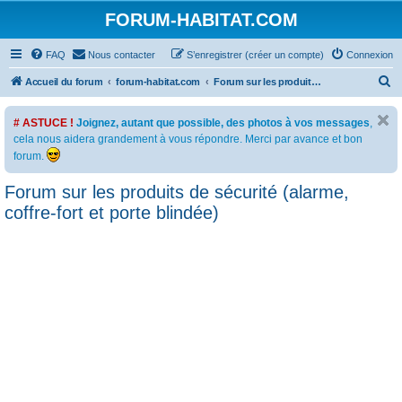
FORUM-HABITAT.COM
FAQ
Nous contacter
S’enregistrer (créer un compte)
Connexion
R
Accueil du forum
forum-habitat.com
Forum sur les produits de sécurité (alarme, coffre-fort et porte blindée)
e
# ASTUCE !
Joignez, autant que possible, des photos à vos messages
,
c
cela nous aidera grandement à vous répondre. Merci par avance et bon
h
forum.
e
Forum sur les produits de sécurité (alarme,
r
coffre-fort et porte blindée)
c
h
e
r