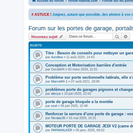
Accueil du forum
forum-habitat.com
Forum sur les portes
# ASTUCE !
Joignez, autant que possible, des photos à vo
Forum sur les portes de garage, portails
Recher
Re
Nouveau sujet
SUJETS
Titre : Besoin de conseils pour nettoyer un gar
par
Aurelina
»
11 août 2024, 14:43
Conception et Motorisation barrière d'entrée
par
Gerald44
»
02 mars 2024, 11:01
Problème sur porte sectionnelle latérale, elle s'
par
Marcel44-1
»
07 août 2021, 18:08
problèmes porte de garages pignons et changem
par
alexya
»
10 juin 2025, 22:02
porte de garage bloquée a la montée
par
oxel
»
06 juin 2025, 10:48
Renforcer la serrure d’une porte de garage : vo
par
Nicolas35
»
01 mai 2025, 15:31
MOTEUR PORTE DE GARAGE JEDI V2 (came de
par
PAPAWALKER
»
05 janv. 2025, 09:02