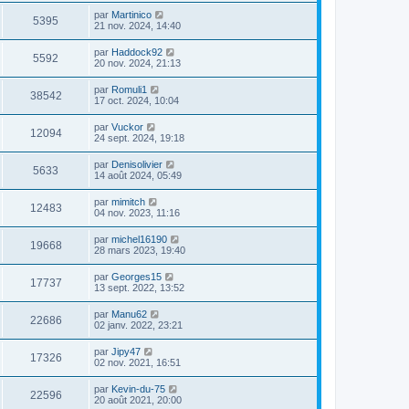
par
Martinico
5395
21 nov. 2024, 14:40
par
Haddock92
5592
20 nov. 2024, 21:13
par
Romuli1
38542
17 oct. 2024, 10:04
par
Vuckor
12094
24 sept. 2024, 19:18
par
Denisolivier
5633
14 août 2024, 05:49
par
mimitch
12483
04 nov. 2023, 11:16
par
michel16190
19668
28 mars 2023, 19:40
par
Georges15
17737
13 sept. 2022, 13:52
par
Manu62
22686
02 janv. 2022, 23:21
par
Jipy47
17326
02 nov. 2021, 16:51
par
Kevin-du-75
22596
20 août 2021, 20:00