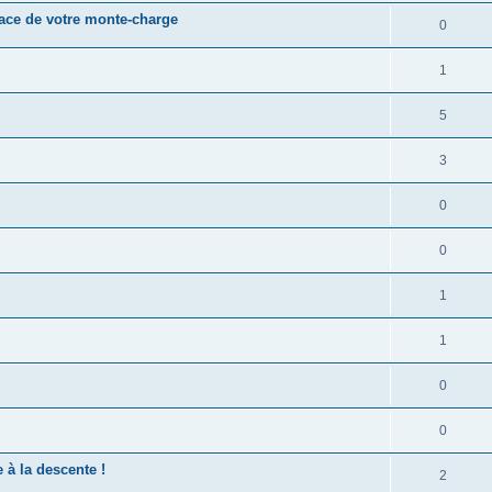
cace de votre monte-charge
0
1
5
3
0
0
1
1
0
0
à la descente !
2