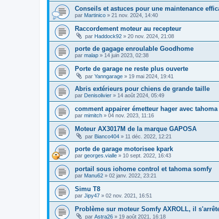
Conseils et astuces pour une maintenance effi
par
Martinico
»
21 nov. 2024, 14:40
Raccordement moteur au recepteur
par
Haddock92
»
20 nov. 2024, 21:08
porte de gagage enroulable Goodhome
par
malap
»
14 juin 2023, 02:38
Porte de garage ne reste plus ouverte
par
Yanngarage
»
19 mai 2024, 19:41
Abris extérieurs pour chiens de grande taille
par
Denisolivier
»
14 août 2024, 05:49
comment appairer émetteur hager avec tahoma
par
mimitch
»
04 nov. 2023, 11:16
Moteur AX3017M de la marque GAPOSA
par
Bianco404
»
11 déc. 2022, 12:21
porte de garage motorisee kpark
par
georges.vialle
»
10 sept. 2022, 16:43
portail sous iohome control et tahoma somfy
par
Manu62
»
02 janv. 2022, 23:21
Simu T8
par
Jipy47
»
02 nov. 2021, 16:51
Problème sur moteur Somfy AXROLL, il s'arrête 
par
Astra26
»
19 août 2021, 16:18