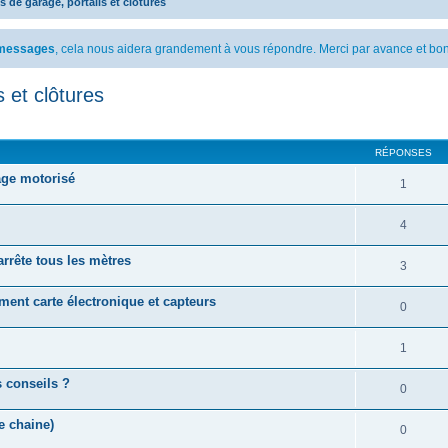
 de garage, portails et clôtures
s messages
, cela nous aidera grandement à vous répondre. Merci par avance et bon
 et clôtures
cher
cherche avancée
RÉPONSES
age motorisé
1
4
arrête tous les mètres
3
ent carte électronique et capteurs
0
1
s conseils ?
0
 chaine)
0