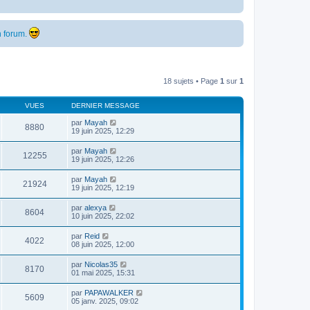
 forum.
18 sujets • Page
1
sur
1
VUES
DERNIER MESSAGE
par
Mayah
8880
19 juin 2025, 12:29
par
Mayah
12255
19 juin 2025, 12:26
par
Mayah
21924
19 juin 2025, 12:19
par
alexya
8604
10 juin 2025, 22:02
par
Reid
4022
08 juin 2025, 12:00
par
Nicolas35
8170
01 mai 2025, 15:31
par
PAPAWALKER
5609
05 janv. 2025, 09:02