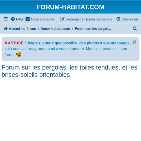
FORUM-HABITAT.COM
FAQ
Nous contacter
S’enregistrer (créer un compte)
Connexion
R
Accueil du forum
forum-habitat.com
Forum sur les pergolas, les toiles tendues, et les brises-soleils orientables
e
# ASTUCE !
Joignez, autant que possible, des photos à vos messages
,
c
cela nous aidera grandement à vous répondre. Merci par avance et bon
h
forum.
e
Forum sur les pergolas, les toiles tendues, et les
r
brises-soleils orientables
c
h
e
r