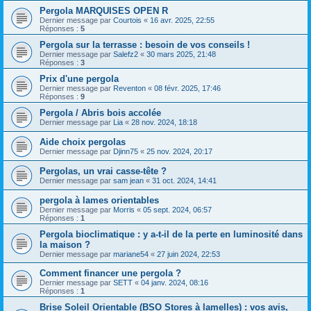
Pergola MARQUISES OPEN R
Dernier message par
Courtois
«
16 avr. 2025, 22:55
Réponses :
5
Pergola sur la terrasse : besoin de vos conseils !
Dernier message par
Salefz2
«
30 mars 2025, 21:48
Réponses :
3
Prix d'une pergola
Dernier message par
Reventon
«
08 févr. 2025, 17:46
Réponses :
9
Pergola / Abris bois accolée
Dernier message par
Lia
«
28 nov. 2024, 18:18
Aide choix pergolas
Dernier message par
Djinn75
«
25 nov. 2024, 20:17
Pergolas, un vrai casse-tête ?
Dernier message par
sam jean
«
31 oct. 2024, 14:41
pergola à lames orientables
Dernier message par
Morris
«
05 sept. 2024, 06:57
Réponses :
1
Pergola bioclimatique : y a-t-il de la perte en luminosité dans
la maison ?
Dernier message par
mariane54
«
27 juin 2024, 22:53
Comment financer une pergola ?
Dernier message par
SETT
«
04 janv. 2024, 08:16
Réponses :
1
Brise Soleil Orientable (BSO Stores à lamelles) : vos avis,