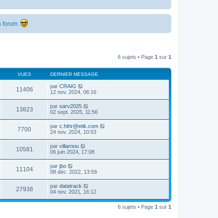
 forum.
6 sujets • Page
1
sur
1
VUES
DERNIER MESSAGE
par
CRAIG
11406
12 nov. 2024, 06:16
par
sarv2025
13823
02 sept. 2025, 11:56
par
c.hthr@etik.com
7700
24 nov. 2024, 10:53
par
villarnou
10581
06 juin 2024, 17:08
par
jbo
11104
08 déc. 2022, 13:59
par
datatrack
27938
04 nov. 2021, 16:12
6 sujets • Page
1
sur
1