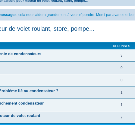
nsateurs pour moteur de volet roulant, store, pompe...
s messages
, cela nous aidera grandement à vous répondre. Merci par avance et bon
r de volet roulant, store, pompe...
cher
cherche avancée
RÉPONSES
nte de condensateurs
3
0
0
Problème lié au condensateur ?
1
nchement condensateur
1
teur de volet roulant
7