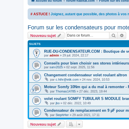
Accueil du forum
forum-habitat.com
Forum sur les conde
# ASTUCE !
Joignez, autant que possible, des photos à vo
Forum sur les condensateurs pour moteu
Recher
Re
Nouveau sujet
SUJETS
RUE-DU-CONDENSATEUR.COM : Boutique de ve
par
admin
»
29 juil. 2024, 22:17
Conseils pour bien choisir ses stores intérieurs
par
sarv2025
»
02 sept. 2025, 11:56
Changement condensateur volet roulant altron
par
c.hthr@etik.com
»
24 nov. 2024, 10:53
Moteur Somfy 10Nm qui a du mal à remonter - 
par
Thomas14785
»
27 déc. 2023, 19:44
volet roulant SOMFY TUBULAR S MODULE bra
par
jbo
»
02 déc. 2022, 10:49
Condensateur de remplacement en 9 µF pour mo
par
StephHer
»
29 août 2021, 17:11
Nouveau sujet