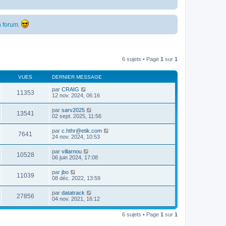
 forum.
6 sujets • Page
1
sur
1
VUES
DERNIER MESSAGE
par
CRAIG
11353
12 nov. 2024, 06:16
par
sarv2025
13541
02 sept. 2025, 11:56
par
c.hthr@etik.com
7641
24 nov. 2024, 10:53
par
villarnou
10528
06 juin 2024, 17:08
par
jbo
11039
08 déc. 2022, 13:59
par
datatrack
27856
04 nov. 2021, 16:12
6 sujets • Page
1
sur
1