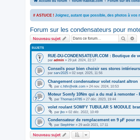
Accueil du forum
forum-habitat.com
Forum sur les conde
# ASTUCE !
Joignez, autant que possible, des photos à vo
Forum sur les condensateurs pour moteu
Recher
Re
Nouveau sujet
SUJETS
RUE-DU-CONDENSATEUR.COM : Boutique de ve
par
admin
»
29 juil. 2024, 22:17
Conseils pour bien choisir ses stores intérieurs
par
sarv2025
»
02 sept. 2025, 11:56
Changement condensateur volet roulant altron
par
c.hthr@etik.com
»
24 nov. 2024, 10:53
Moteur Somfy 10Nm qui a du mal à remonter - 
par
Thomas14785
»
27 déc. 2023, 19:44
volet roulant SOMFY TUBULAR S MODULE bra
par
jbo
»
02 déc. 2022, 10:49
Condensateur de remplacement en 9 µF pour mo
par
StephHer
»
29 août 2021, 17:11
Nouveau sujet