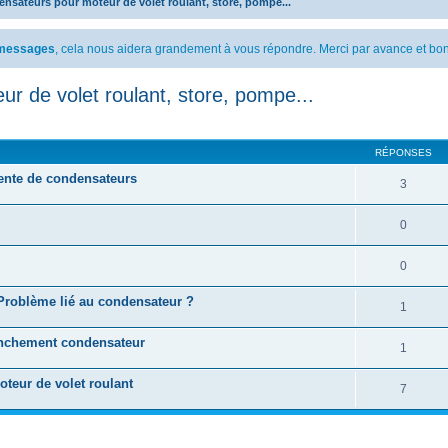
nsateurs pour moteur de volet roulant, store, pompe...
s messages
, cela nous aidera grandement à vous répondre. Merci par avance et bon
r de volet roulant, store, pompe...
cher
cherche avancée
RÉPONSES
nte de condensateurs
3
0
0
Problème lié au condensateur ?
1
nchement condensateur
1
teur de volet roulant
7