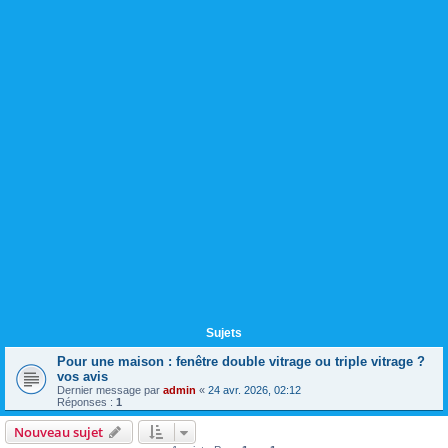
Sujets
Pour une maison : fenêtre double vitrage ou triple vitrage ?
vos avis
Dernier message par
admin
«
24 avr. 2026, 02:12
Réponses :
1
Nouveau sujet