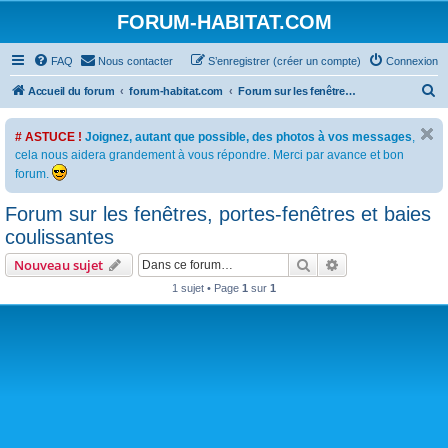
FORUM-HABITAT.COM
FAQ
Nous contacter
S’enregistrer (créer un compte)
Connexion
R
Accueil du forum
forum-habitat.com
Forum sur les fenêtres, portes-fenêtres et baies coulissantes
e
# ASTUCE !
Joignez, autant que possible, des photos à vos messages
,
c
cela nous aidera grandement à vous répondre. Merci par avance et bon
h
forum.
e
Forum sur les fenêtres, portes-fenêtres et baies
r
coulissantes
c
h
Rechercher
Recherche avanc
Nouveau sujet
e
1 sujet • Page
1
sur
1
r