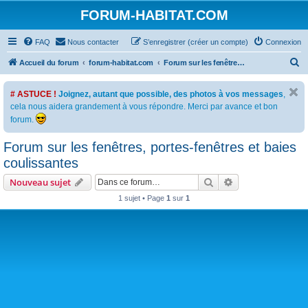
FORUM-HABITAT.COM
FAQ
Nous contacter
S’enregistrer (créer un compte)
Connexion
R
Accueil du forum
forum-habitat.com
Forum sur les fenêtres, portes-fenêtres et baies coulissantes
e
# ASTUCE !
Joignez, autant que possible, des photos à vos messages
,
c
cela nous aidera grandement à vous répondre. Merci par avance et bon
h
forum.
e
Forum sur les fenêtres, portes-fenêtres et baies
r
coulissantes
c
h
Rechercher
Recherche avanc
Nouveau sujet
e
1 sujet • Page
1
sur
1
r