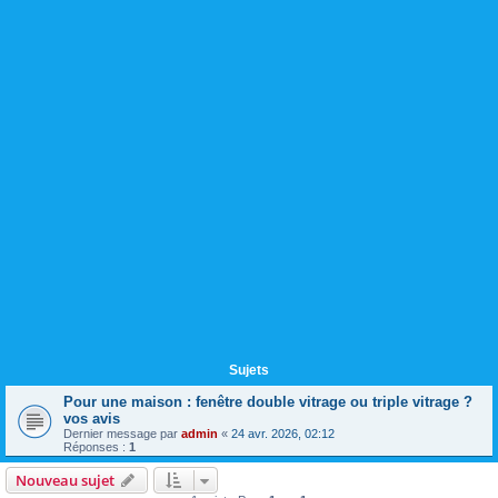
Sujets
Pour une maison : fenêtre double vitrage ou triple vitrage ?
vos avis
Dernier message par
admin
«
24 avr. 2026, 02:12
Réponses :
1
Nouveau sujet