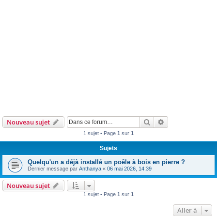
Rechercher
Recherche avanc
Nouveau sujet
1 sujet • Page
1
sur
1
Sujets
Quelqu'un a déjà installé un poêle à bois en pierre ?
Dernier message par
Anthanya
«
06 mai 2026, 14:39
Nouveau sujet
1 sujet • Page
1
sur
1
Aller à