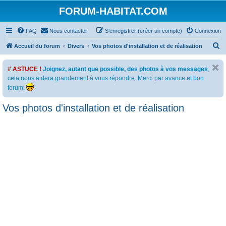
FORUM-HABITAT.COM
FAQ
Nous contacter
S’enregistrer (créer un compte)
Connexion
R
Accueil du forum
Divers
Vos photos d'installation et de réalisation
e
# ASTUCE !
Joignez, autant que possible, des photos à vos messages
,
c
cela nous aidera grandement à vous répondre. Merci par avance et bon
h
forum.
e
Vos photos d'installation et de réalisation
r
c
h
e
r