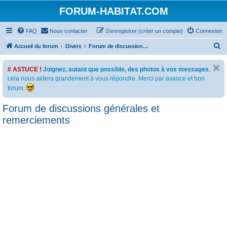
FORUM-HABITAT.COM
FAQ
Nous contacter
S’enregistrer (créer un compte)
Connexion
R
Accueil du forum
Divers
Forum de discussions générales et remerciements
e
# ASTUCE !
Joignez, autant que possible, des photos à vos messages
,
c
cela nous aidera grandement à vous répondre. Merci par avance et bon
h
forum.
e
Forum de discussions générales et
r
remerciements
c
h
e
r