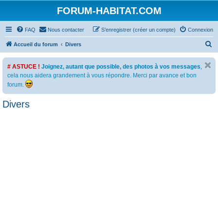
FORUM-HABITAT.COM
FAQ
Nous contacter
S’enregistrer (créer un compte)
Connexion
R
Accueil du forum
Divers
e
# ASTUCE !
Joignez, autant que possible, des photos à vos messages
,
c
cela nous aidera grandement à vous répondre. Merci par avance et bon
h
forum.
e
Divers
r
c
h
e
r