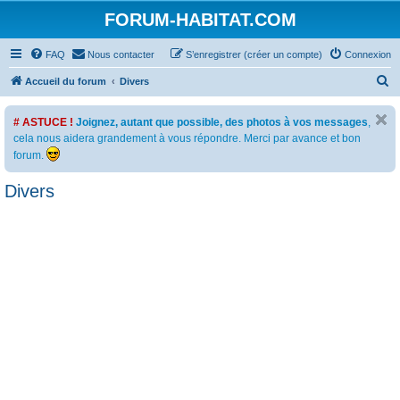
FORUM-HABITAT.COM
FAQ
Nous contacter
S’enregistrer (créer un compte)
Connexion
R
Accueil du forum
Divers
e
# ASTUCE !
Joignez, autant que possible, des photos à vos messages
,
c
cela nous aidera grandement à vous répondre. Merci par avance et bon
h
forum.
e
Divers
r
c
h
e
r