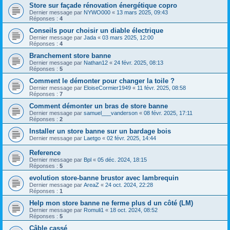
Store sur façade rénovation énergétique copro
Dernier message par
NYWO000
«
13 mars 2025, 09:43
Réponses :
4
Conseils pour choisir un diable électrique
Dernier message par
Jada
«
03 mars 2025, 12:00
Réponses :
4
Branchement store banne
Dernier message par
Nathan12
«
24 févr. 2025, 08:13
Réponses :
5
Comment le démonter pour changer la toile ?
Dernier message par
EloiseCormier1949
«
11 févr. 2025, 08:58
Réponses :
7
Comment démonter un bras de store banne
Dernier message par
samuel___vanderson
«
08 févr. 2025, 17:11
Réponses :
2
Installer un store banne sur un bardage bois
Dernier message par
Laetgo
«
02 févr. 2025, 14:44
Reference
Dernier message par
Bpl
«
05 déc. 2024, 18:15
Réponses :
5
evolution store-banne brustor avec lambrequin
Dernier message par
AreaZ
«
24 oct. 2024, 22:28
Réponses :
1
Help mon store banne ne ferme plus d un côté (LM)
Dernier message par
Romuli1
«
18 oct. 2024, 08:52
Réponses :
5
Câble cassé