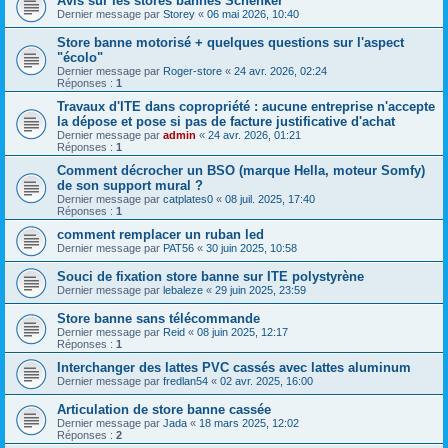
Avis sur les stores bannes Schenker
Dernier message par
Storey
«
06 mai 2026, 10:40
Store banne motorisé + quelques questions sur l'aspect
"écolo"
Dernier message par
Roger-store
«
24 avr. 2026, 02:24
Réponses :
1
Travaux d'ITE dans copropriété : aucune entreprise n'accepte
la dépose et pose si pas de facture justificative d'achat
Dernier message par
admin
«
24 avr. 2026, 01:21
Réponses :
1
Comment décrocher un BSO (marque Hella, moteur Somfy)
de son support mural ?
Dernier message par
catplates0
«
08 juil. 2025, 17:40
Réponses :
1
comment remplacer un ruban led
Dernier message par
PAT56
«
30 juin 2025, 10:58
Souci de fixation store banne sur ITE polystyrène
Dernier message par
lebaleze
«
29 juin 2025, 23:59
Store banne sans télécommande
Dernier message par
Reid
«
08 juin 2025, 12:17
Réponses :
1
Interchanger des lattes PVC cassés avec lattes aluminum
Dernier message par
fredlan54
«
02 avr. 2025, 16:00
Articulation de store banne cassée
Dernier message par
Jada
«
18 mars 2025, 12:02
Réponses :
2