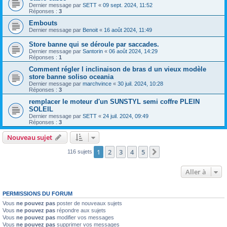
Dernier message par
SETT
«
09 sept. 2024, 11:52
Réponses :
3
Embouts
Dernier message par
Benoit
«
16 août 2024, 11:49
Store banne qui se déroule par saccades.
Dernier message par
Santorin
«
06 août 2024, 14:29
Réponses :
1
Comment régler l inclinaison de bras d un vieux modèle
store banne soliso oceania
Dernier message par
marchvince
«
30 juil. 2024, 10:28
Réponses :
3
remplacer le moteur d'un SUNSTYL semi coffre PLEIN
SOLEIL
Dernier message par
SETT
«
24 juil. 2024, 09:49
Réponses :
3
Nouveau sujet
1
2
3
4
5
Suivante
116 sujets
Aller à
PERMISSIONS DU FORUM
Vous
ne pouvez pas
poster de nouveaux sujets
Vous
ne pouvez pas
répondre aux sujets
Vous
ne pouvez pas
modifier vos messages
Vous
ne pouvez pas
supprimer vos messages