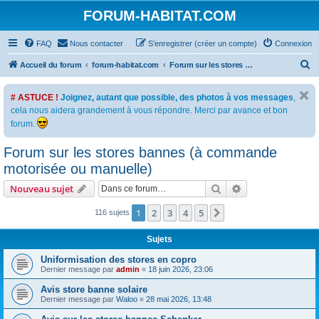
FORUM-HABITAT.COM
FAQ
Nous contacter
S’enregistrer (créer un compte)
Connexion
R
Accueil du forum
forum-habitat.com
Forum sur les stores bannes (à commande motorisée ou manuelle)
e
# ASTUCE !
Joignez, autant que possible, des photos à vos messages
,
c
cela nous aidera grandement à vous répondre. Merci par avance et bon
h
forum.
e
Forum sur les stores bannes (à commande
r
motorisée ou manuelle)
c
h
Rechercher
Recherche avanc
Nouveau sujet
e
1
2
3
4
5
Suivante
116 sujets
r
Sujets
Uniformisation des stores en copro
Dernier message par
admin
«
18 juin 2026, 23:06
Avis store banne solaire
Dernier message par
Waloo
«
28 mai 2026, 13:48