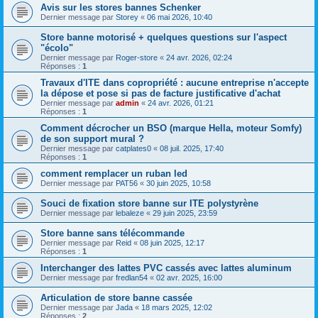
Avis sur les stores bannes Schenker
Dernier message par
Storey
«
06 mai 2026, 10:40
Store banne motorisé + quelques questions sur l'aspect
"écolo"
Dernier message par
Roger-store
«
24 avr. 2026, 02:24
Réponses :
1
Travaux d'ITE dans copropriété : aucune entreprise n'accepte
la dépose et pose si pas de facture justificative d'achat
Dernier message par
admin
«
24 avr. 2026, 01:21
Réponses :
1
Comment décrocher un BSO (marque Hella, moteur Somfy)
de son support mural ?
Dernier message par
catplates0
«
08 juil. 2025, 17:40
Réponses :
1
comment remplacer un ruban led
Dernier message par
PAT56
«
30 juin 2025, 10:58
Souci de fixation store banne sur ITE polystyrène
Dernier message par
lebaleze
«
29 juin 2025, 23:59
Store banne sans télécommande
Dernier message par
Reid
«
08 juin 2025, 12:17
Réponses :
1
Interchanger des lattes PVC cassés avec lattes aluminum
Dernier message par
fredlan54
«
02 avr. 2025, 16:00
Articulation de store banne cassée
Dernier message par
Jada
«
18 mars 2025, 12:02
Réponses :
2