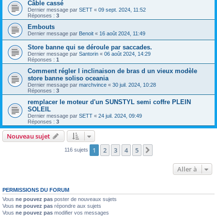
Câble cassé
Dernier message par
SETT
«
09 sept. 2024, 11:52
Réponses :
3
Embouts
Dernier message par
Benoit
«
16 août 2024, 11:49
Store banne qui se déroule par saccades.
Dernier message par
Santorin
«
06 août 2024, 14:29
Réponses :
1
Comment régler l inclinaison de bras d un vieux modèle
store banne soliso oceania
Dernier message par
marchvince
«
30 juil. 2024, 10:28
Réponses :
3
remplacer le moteur d'un SUNSTYL semi coffre PLEIN
SOLEIL
Dernier message par
SETT
«
24 juil. 2024, 09:49
Réponses :
3
Nouveau sujet
1
2
3
4
5
Suivante
116 sujets
Aller à
PERMISSIONS DU FORUM
Vous
ne pouvez pas
poster de nouveaux sujets
Vous
ne pouvez pas
répondre aux sujets
Vous
ne pouvez pas
modifier vos messages