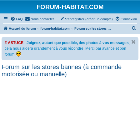
FORUM-HABITAT.COM
FAQ
Nous contacter
S’enregistrer (créer un compte)
Connexion
R
Accueil du forum
forum-habitat.com
Forum sur les stores bannes (à commande motorisée ou manuelle)
e
# ASTUCE !
Joignez, autant que possible, des photos à vos messages
,
c
cela nous aidera grandement à vous répondre. Merci par avance et bon
h
forum.
e
Forum sur les stores bannes (à commande
r
motorisée ou manuelle)
c
h
e
r