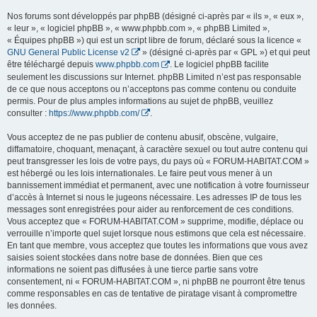
Nos forums sont développés par phpBB (désigné ci-après par « ils », « eux »,
« leur », « logiciel phpBB », « www.phpbb.com », « phpBB Limited »,
« Équipes phpBB ») qui est un script libre de forum, déclaré sous la licence «
GNU General Public License v2
» (désigné ci-après par « GPL ») et qui peut
être téléchargé depuis
www.phpbb.com
. Le logiciel phpBB facilite
seulement les discussions sur Internet. phpBB Limited n’est pas responsable
de ce que nous acceptons ou n’acceptons pas comme contenu ou conduite
permis. Pour de plus amples informations au sujet de phpBB, veuillez
consulter :
https://www.phpbb.com/
.
Vous acceptez de ne pas publier de contenu abusif, obscène, vulgaire,
diffamatoire, choquant, menaçant, à caractère sexuel ou tout autre contenu qui
peut transgresser les lois de votre pays, du pays où « FORUM-HABITAT.COM »
est hébergé ou les lois internationales. Le faire peut vous mener à un
bannissement immédiat et permanent, avec une notification à votre fournisseur
d’accès à Internet si nous le jugeons nécessaire. Les adresses IP de tous les
messages sont enregistrées pour aider au renforcement de ces conditions.
Vous acceptez que « FORUM-HABITAT.COM » supprime, modifie, déplace ou
verrouille n’importe quel sujet lorsque nous estimons que cela est nécessaire.
En tant que membre, vous acceptez que toutes les informations que vous avez
saisies soient stockées dans notre base de données. Bien que ces
informations ne soient pas diffusées à une tierce partie sans votre
consentement, ni « FORUM-HABITAT.COM », ni phpBB ne pourront être tenus
comme responsables en cas de tentative de piratage visant à compromettre
les données.