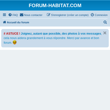
FORUM-HABITAT.COM
FAQ
Nous contacter
S’enregistrer (créer un compte)
Connexion
R
Accueil du forum
e
# ASTUCE !
Joignez, autant que possible, des photos à vos messages
,
c
cela nous aidera grandement à vous répondre. Merci par avance et bon
h
forum.
e
r
c
h
e
r