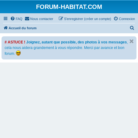
FORUM-HABITAT.COM
FAQ
Nous contacter
S’enregistrer (créer un compte)
Connexion
R
Accueil du forum
e
# ASTUCE !
Joignez, autant que possible, des photos à vos messages
,
c
cela nous aidera grandement à vous répondre. Merci par avance et bon
h
forum.
e
r
c
h
e
r