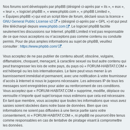
Nos forums sont développés par phpBB (désigné ci-après par « ils », « eux »,
« leur », « logiciel phpBB », « www.phpbb.com », « phpBB Limited »,
« Équipes phpBB ») qui est un script libre de forum, déclaré sous la licence «
GNU General Public License v2
» (désigné ci-après par « GPL ») et qui peut
être téléchargé depuis
www.phpbb.com
. Le logiciel phpBB facilite
seulement les discussions sur Internet. phpBB Limited n’est pas responsable
de ce que nous acceptons ou n’acceptons pas comme contenu ou conduite
permis. Pour de plus amples informations au sujet de phpBB, veuillez
consulter :
https://www.phpbb.com/
.
Vous acceptez de ne pas publier de contenu abusif, obscène, vulgaire,
diffamatoire, choquant, menaçant, à caractère sexuel ou tout autre contenu qui
peut transgresser les lois de votre pays, du pays où « FORUM-HABITAT.COM »
est hébergé ou les lois internationales. Le faire peut vous mener à un
bannissement immédiat et permanent, avec une notification à votre fournisseur
d’accès à Internet si nous le jugeons nécessaire. Les adresses IP de tous les
messages sont enregistrées pour aider au renforcement de ces conditions.
Vous acceptez que « FORUM-HABITAT.COM » supprime, modifie, déplace ou
verrouille n’importe quel sujet lorsque nous estimons que cela est nécessaire.
En tant que membre, vous acceptez que toutes les informations que vous avez
saisies soient stockées dans notre base de données. Bien que ces
informations ne soient pas diffusées à une tierce partie sans votre
consentement, ni « FORUM-HABITAT.COM », ni phpBB ne pourront être tenus
comme responsables en cas de tentative de piratage visant à compromettre
les données.