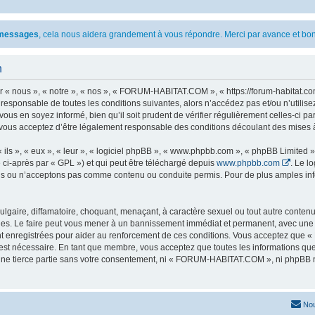
s messages
, cela nous aidera grandement à vous répondre. Merci par avance et bon
n
 nous », « notre », « nos », « FORUM-HABITAT.COM », « https://forum-habitat.com
t responsable de toutes les conditions suivantes, alors n’accédez pas et/ou n’ut
vous en soyez informé, bien qu’il soit prudent de vérifier régulièrement celles-ci 
ous acceptez d’être légalement responsable des conditions découlant des mises à 
ls », « eux », « leur », « logiciel phpBB », « www.phpbb.com », « phpBB Limited »,
 ci-après par « GPL ») et qui peut être téléchargé depuis
www.phpbb.com
. Le l
 ou n’acceptons pas comme contenu ou conduite permis. Pour de plus amples infor
lgaire, diffamatoire, choquant, menaçant, à caractère sexuel ou tout autre contenu 
. Le faire peut vous mener à un bannissement immédiat et permanent, avec une noti
nt enregistrées pour aider au renforcement de ces conditions. Vous acceptez qu
 est nécessaire. En tant que membre, vous acceptez que toutes les informations qu
 une tierce partie sans votre consentement, ni « FORUM-HABITAT.COM », ni phpBB 
Nou