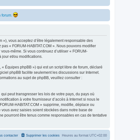
 forum.
 »), vous acceptez d’être légalement responsable des
ilisez pas « FORUM-HABITAT.COM ». Nous pouvons modifier
par vous-même. Si vous continuez d’utiliser « FORUM-
jour et/ou modifications.
 « Équipes phpBB ») qui est un script libre de forum, déclaré
ogiciel phpBB facilite seulement les discussions sur Internet.
mations au sujet de phpBB, veuillez consulter :
qui peut transgresser les lois de votre pays, du pays où
fication à votre fournisseur d’accès à Internet si nous le
e « FORUM-HABITAT.COM » supprime, modifie, déplace ou
e vous avez saisies soient stockées dans notre base de
ne pourront être tenus comme responsables en cas de tentative
s contacter
Supprimer les cookies
Heures au format
UTC+02:00