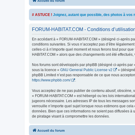
Accueil du forum
# ASTUCE !
Joignez, autant que possible, des photos à vo
FORUM-HABITAT.COM - Conditions d’utilisatio
En accédant à « FORUM-HABITAT.COM » (désigné ci-après par «
conditions suivantes. Si vous n’acceptez pas d’être légalemen
celles-ci à n’importe quel moment et nous ferons tout pour que 
HABITAT.COM » alors que des changements ont été effectués, v
Nos forums sont développés par phpBB (désigné ci-après par « i
sous la licence «
GNU General Public License v2
» (désigné
phpBB Limited n’est pas responsable de ce que nous acceptons
https://www.phpbb.com/
.
Vous acceptez de ne pas publier de contenu abusif, obscène, vu
« FORUM-HABITAT.COM » est hébergé ou les lois internationales
jugeons nécessaire. Les adresses IP de tous les messages so
verrouille n’importe quel sujet lorsque nous estimons que cela
données. Bien que ces informations ne soient pas diffusées à
de piratage visant à compromettre les données.
Accueil du forum