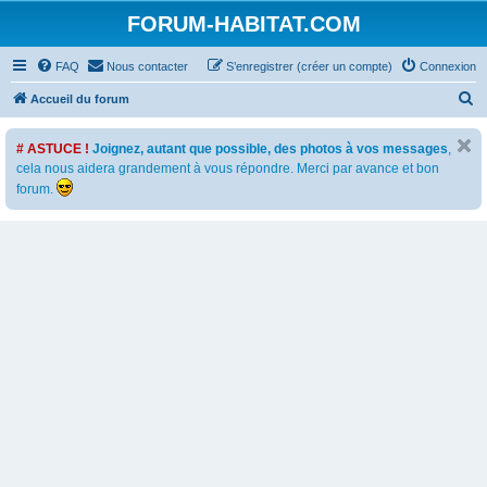
FORUM-HABITAT.COM
FAQ
Nous contacter
S’enregistrer (créer un compte)
Connexion
R
Accueil du forum
e
# ASTUCE !
Joignez, autant que possible, des photos à vos messages
,
c
cela nous aidera grandement à vous répondre. Merci par avance et bon
h
forum.
e
r
c
h
e
r