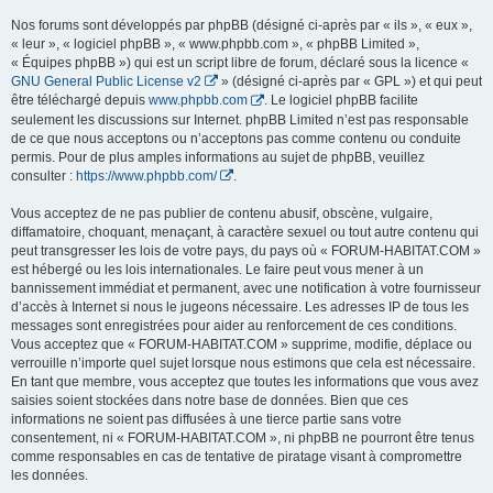
Nos forums sont développés par phpBB (désigné ci-après par « ils », « eux »,
« leur », « logiciel phpBB », « www.phpbb.com », « phpBB Limited »,
« Équipes phpBB ») qui est un script libre de forum, déclaré sous la licence «
GNU General Public License v2
» (désigné ci-après par « GPL ») et qui peut
être téléchargé depuis
www.phpbb.com
. Le logiciel phpBB facilite
seulement les discussions sur Internet. phpBB Limited n’est pas responsable
de ce que nous acceptons ou n’acceptons pas comme contenu ou conduite
permis. Pour de plus amples informations au sujet de phpBB, veuillez
consulter :
https://www.phpbb.com/
.
Vous acceptez de ne pas publier de contenu abusif, obscène, vulgaire,
diffamatoire, choquant, menaçant, à caractère sexuel ou tout autre contenu qui
peut transgresser les lois de votre pays, du pays où « FORUM-HABITAT.COM »
est hébergé ou les lois internationales. Le faire peut vous mener à un
bannissement immédiat et permanent, avec une notification à votre fournisseur
d’accès à Internet si nous le jugeons nécessaire. Les adresses IP de tous les
messages sont enregistrées pour aider au renforcement de ces conditions.
Vous acceptez que « FORUM-HABITAT.COM » supprime, modifie, déplace ou
verrouille n’importe quel sujet lorsque nous estimons que cela est nécessaire.
En tant que membre, vous acceptez que toutes les informations que vous avez
saisies soient stockées dans notre base de données. Bien que ces
informations ne soient pas diffusées à une tierce partie sans votre
consentement, ni « FORUM-HABITAT.COM », ni phpBB ne pourront être tenus
comme responsables en cas de tentative de piratage visant à compromettre
les données.