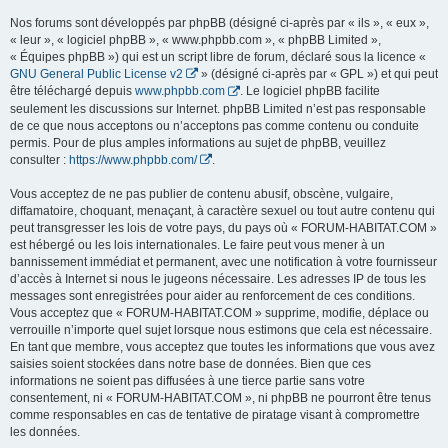
Nos forums sont développés par phpBB (désigné ci-après par « ils », « eux »,
« leur », « logiciel phpBB », « www.phpbb.com », « phpBB Limited »,
« Équipes phpBB ») qui est un script libre de forum, déclaré sous la licence «
GNU General Public License v2
» (désigné ci-après par « GPL ») et qui peut
être téléchargé depuis
www.phpbb.com
. Le logiciel phpBB facilite
seulement les discussions sur Internet. phpBB Limited n’est pas responsable
de ce que nous acceptons ou n’acceptons pas comme contenu ou conduite
permis. Pour de plus amples informations au sujet de phpBB, veuillez
consulter :
https://www.phpbb.com/
.
Vous acceptez de ne pas publier de contenu abusif, obscène, vulgaire,
diffamatoire, choquant, menaçant, à caractère sexuel ou tout autre contenu qui
peut transgresser les lois de votre pays, du pays où « FORUM-HABITAT.COM »
est hébergé ou les lois internationales. Le faire peut vous mener à un
bannissement immédiat et permanent, avec une notification à votre fournisseur
d’accès à Internet si nous le jugeons nécessaire. Les adresses IP de tous les
messages sont enregistrées pour aider au renforcement de ces conditions.
Vous acceptez que « FORUM-HABITAT.COM » supprime, modifie, déplace ou
verrouille n’importe quel sujet lorsque nous estimons que cela est nécessaire.
En tant que membre, vous acceptez que toutes les informations que vous avez
saisies soient stockées dans notre base de données. Bien que ces
informations ne soient pas diffusées à une tierce partie sans votre
consentement, ni « FORUM-HABITAT.COM », ni phpBB ne pourront être tenus
comme responsables en cas de tentative de piratage visant à compromettre
les données.