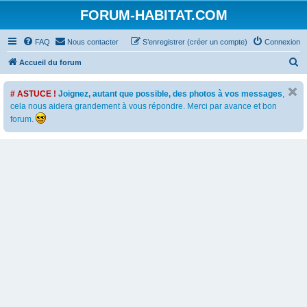
FORUM-HABITAT.COM
FAQ
Nous contacter
S’enregistrer (créer un compte)
Connexion
R
Accueil du forum
e
# ASTUCE !
Joignez, autant que possible, des photos à vos messages
,
c
cela nous aidera grandement à vous répondre. Merci par avance et bon
h
forum.
e
r
c
h
e
r