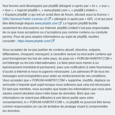
Nos forums sont développés par phpBB (désigné ci-après par « ils », « eux »,
« leur », « logiciel phpBB », « www.phpbb.com », « phpBB Limited »,
« Équipes phpBB ») qui est un script libre de forum, déclaré sous la licence «
GNU General Public License v2
» (désigné ci-après par « GPL ») et qui peut
être téléchargé depuis
www.phpbb.com
. Le logiciel phpBB facilite
seulement les discussions sur Internet. phpBB Limited n’est pas responsable
de ce que nous acceptons ou n’acceptons pas comme contenu ou conduite
permis. Pour de plus amples informations au sujet de phpBB, veuillez
consulter :
https://www.phpbb.com/
.
Vous acceptez de ne pas publier de contenu abusif, obscène, vulgaire,
diffamatoire, choquant, menaçant, à caractère sexuel ou tout autre contenu qui
peut transgresser les lois de votre pays, du pays où « FORUM-HABITAT.COM »
est hébergé ou les lois internationales. Le faire peut vous mener à un
bannissement immédiat et permanent, avec une notification à votre fournisseur
d’accès à Internet si nous le jugeons nécessaire. Les adresses IP de tous les
messages sont enregistrées pour aider au renforcement de ces conditions.
Vous acceptez que « FORUM-HABITAT.COM » supprime, modifie, déplace ou
verrouille n’importe quel sujet lorsque nous estimons que cela est nécessaire.
En tant que membre, vous acceptez que toutes les informations que vous avez
saisies soient stockées dans notre base de données. Bien que ces
informations ne soient pas diffusées à une tierce partie sans votre
consentement, ni « FORUM-HABITAT.COM », ni phpBB ne pourront être tenus
comme responsables en cas de tentative de piratage visant à compromettre
les données.