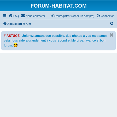
FORUM-HABITAT.COM
FAQ
Nous contacter
S’enregistrer (créer un compte)
Connexion
R
Accueil du forum
e
# ASTUCE !
Joignez, autant que possible, des photos à vos messages
,
c
cela nous aidera grandement à vous répondre. Merci par avance et bon
h
forum.
e
r
c
h
e
r