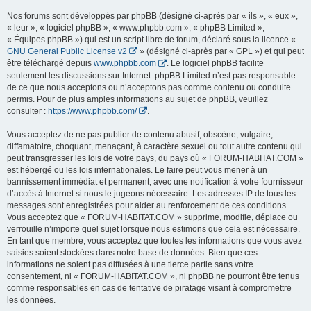
Nos forums sont développés par phpBB (désigné ci-après par « ils », « eux »,
« leur », « logiciel phpBB », « www.phpbb.com », « phpBB Limited »,
« Équipes phpBB ») qui est un script libre de forum, déclaré sous la licence «
GNU General Public License v2
» (désigné ci-après par « GPL ») et qui peut
être téléchargé depuis
www.phpbb.com
. Le logiciel phpBB facilite
seulement les discussions sur Internet. phpBB Limited n’est pas responsable
de ce que nous acceptons ou n’acceptons pas comme contenu ou conduite
permis. Pour de plus amples informations au sujet de phpBB, veuillez
consulter :
https://www.phpbb.com/
.
Vous acceptez de ne pas publier de contenu abusif, obscène, vulgaire,
diffamatoire, choquant, menaçant, à caractère sexuel ou tout autre contenu qui
peut transgresser les lois de votre pays, du pays où « FORUM-HABITAT.COM »
est hébergé ou les lois internationales. Le faire peut vous mener à un
bannissement immédiat et permanent, avec une notification à votre fournisseur
d’accès à Internet si nous le jugeons nécessaire. Les adresses IP de tous les
messages sont enregistrées pour aider au renforcement de ces conditions.
Vous acceptez que « FORUM-HABITAT.COM » supprime, modifie, déplace ou
verrouille n’importe quel sujet lorsque nous estimons que cela est nécessaire.
En tant que membre, vous acceptez que toutes les informations que vous avez
saisies soient stockées dans notre base de données. Bien que ces
informations ne soient pas diffusées à une tierce partie sans votre
consentement, ni « FORUM-HABITAT.COM », ni phpBB ne pourront être tenus
comme responsables en cas de tentative de piratage visant à compromettre
les données.