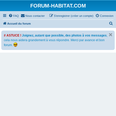
FORUM-HABITAT.COM
FAQ
Nous contacter
S’enregistrer (créer un compte)
Connexion
R
Accueil du forum
e
# ASTUCE !
Joignez, autant que possible, des photos à vos messages
,
c
cela nous aidera grandement à vous répondre. Merci par avance et bon
h
forum.
e
r
c
h
e
r