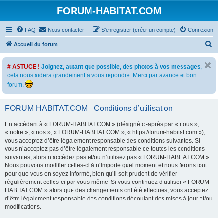
FORUM-HABITAT.COM
FAQ
Nous contacter
S’enregistrer (créer un compte)
Connexion
R
Accueil du forum
e
# ASTUCE !
Joignez, autant que possible, des photos à vos messages
,
c
cela nous aidera grandement à vous répondre. Merci par avance et bon
h
forum.
e
r
FORUM-HABITAT.COM - Conditions d’utilisation
c
En accédant à « FORUM-HABITAT.COM » (désigné ci-après par « nous »,
h
« notre », « nos », « FORUM-HABITAT.COM », « https://forum-habitat.com »),
e
vous acceptez d’être légalement responsable des conditions suivantes. Si
vous n’acceptez pas d’être légalement responsable de toutes les conditions
r
suivantes, alors n’accédez pas et/ou n’utilisez pas « FORUM-HABITAT.COM ».
Nous pouvons modifier celles-ci à n’importe quel moment et nous ferons tout
pour que vous en soyez informé, bien qu’il soit prudent de vérifier
régulièrement celles-ci par vous-même. Si vous continuez d’utiliser « FORUM-
HABITAT.COM » alors que des changements ont été effectués, vous acceptez
d’être légalement responsable des conditions découlant des mises à jour et/ou
modifications.