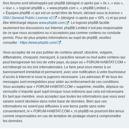
Nos forums sont développés par phpBB (désigné ci-après par « ils », « eux »,
« leur », « logiciel phpBB », « www.phpbb.com », « phpBB Limited »,
« Équipes phpBB ») qui est un script libre de forum, déclaré sous la licence «
GNU General Public License v2
» (désigné ci-après par « GPL ») et qui peut
être téléchargé depuis
www.phpbb.com
. Le logiciel phpBB facilite
seulement les discussions sur Internet. phpBB Limited n’est pas responsable
de ce que nous acceptons ou n’acceptons pas comme contenu ou conduite
permis. Pour de plus amples informations au sujet de phpBB, veuillez
consulter :
https://www.phpbb.com/
.
Vous acceptez de ne pas publier de contenu abusif, obscène, vulgaire,
diffamatoire, choquant, menaçant, à caractère sexuel ou tout autre contenu qui
peut transgresser les lois de votre pays, du pays où « FORUM-HABITAT.COM »
est hébergé ou les lois internationales. Le faire peut vous mener à un
bannissement immédiat et permanent, avec une notification à votre fournisseur
d’accès à Internet si nous le jugeons nécessaire. Les adresses IP de tous les
messages sont enregistrées pour aider au renforcement de ces conditions.
Vous acceptez que « FORUM-HABITAT.COM » supprime, modifie, déplace ou
verrouille n’importe quel sujet lorsque nous estimons que cela est nécessaire.
En tant que membre, vous acceptez que toutes les informations que vous avez
saisies soient stockées dans notre base de données. Bien que ces
informations ne soient pas diffusées à une tierce partie sans votre
consentement, ni « FORUM-HABITAT.COM », ni phpBB ne pourront être tenus
comme responsables en cas de tentative de piratage visant à compromettre
les données.