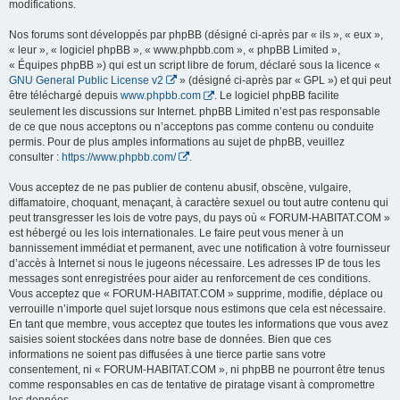
modifications.
Nos forums sont développés par phpBB (désigné ci-après par « ils », « eux »,
« leur », « logiciel phpBB », « www.phpbb.com », « phpBB Limited »,
« Équipes phpBB ») qui est un script libre de forum, déclaré sous la licence «
GNU General Public License v2
» (désigné ci-après par « GPL ») et qui peut
être téléchargé depuis
www.phpbb.com
. Le logiciel phpBB facilite
seulement les discussions sur Internet. phpBB Limited n’est pas responsable
de ce que nous acceptons ou n’acceptons pas comme contenu ou conduite
permis. Pour de plus amples informations au sujet de phpBB, veuillez
consulter :
https://www.phpbb.com/
.
Vous acceptez de ne pas publier de contenu abusif, obscène, vulgaire,
diffamatoire, choquant, menaçant, à caractère sexuel ou tout autre contenu qui
peut transgresser les lois de votre pays, du pays où « FORUM-HABITAT.COM »
est hébergé ou les lois internationales. Le faire peut vous mener à un
bannissement immédiat et permanent, avec une notification à votre fournisseur
d’accès à Internet si nous le jugeons nécessaire. Les adresses IP de tous les
messages sont enregistrées pour aider au renforcement de ces conditions.
Vous acceptez que « FORUM-HABITAT.COM » supprime, modifie, déplace ou
verrouille n’importe quel sujet lorsque nous estimons que cela est nécessaire.
En tant que membre, vous acceptez que toutes les informations que vous avez
saisies soient stockées dans notre base de données. Bien que ces
informations ne soient pas diffusées à une tierce partie sans votre
consentement, ni « FORUM-HABITAT.COM », ni phpBB ne pourront être tenus
comme responsables en cas de tentative de piratage visant à compromettre
les données.