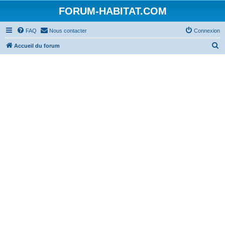
FORUM-HABITAT.COM
FAQ
Nous contacter
Connexion
R
Accueil du forum
e
c
h
e
r
c
h
e
r