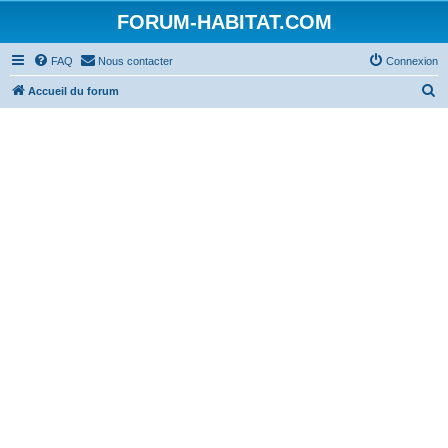
FORUM-HABITAT.COM
FAQ
Nous contacter
Connexion
R
Accueil du forum
e
c
h
e
r
c
h
e
r