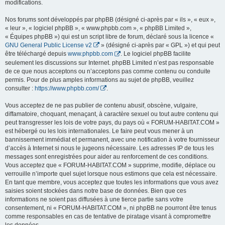
modifications.
Nos forums sont développés par phpBB (désigné ci-après par « ils », « eux »,
« leur », « logiciel phpBB », « www.phpbb.com », « phpBB Limited »,
« Équipes phpBB ») qui est un script libre de forum, déclaré sous la licence «
GNU General Public License v2
» (désigné ci-après par « GPL ») et qui peut
être téléchargé depuis
www.phpbb.com
. Le logiciel phpBB facilite
seulement les discussions sur Internet. phpBB Limited n’est pas responsable
de ce que nous acceptons ou n’acceptons pas comme contenu ou conduite
permis. Pour de plus amples informations au sujet de phpBB, veuillez
consulter :
https://www.phpbb.com/
.
Vous acceptez de ne pas publier de contenu abusif, obscène, vulgaire,
diffamatoire, choquant, menaçant, à caractère sexuel ou tout autre contenu qui
peut transgresser les lois de votre pays, du pays où « FORUM-HABITAT.COM »
est hébergé ou les lois internationales. Le faire peut vous mener à un
bannissement immédiat et permanent, avec une notification à votre fournisseur
d’accès à Internet si nous le jugeons nécessaire. Les adresses IP de tous les
messages sont enregistrées pour aider au renforcement de ces conditions.
Vous acceptez que « FORUM-HABITAT.COM » supprime, modifie, déplace ou
verrouille n’importe quel sujet lorsque nous estimons que cela est nécessaire.
En tant que membre, vous acceptez que toutes les informations que vous avez
saisies soient stockées dans notre base de données. Bien que ces
informations ne soient pas diffusées à une tierce partie sans votre
consentement, ni « FORUM-HABITAT.COM », ni phpBB ne pourront être tenus
comme responsables en cas de tentative de piratage visant à compromettre
les données.