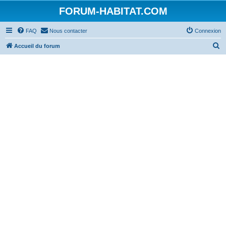
FORUM-HABITAT.COM
FAQ
Nous contacter
Connexion
R
Accueil du forum
e
c
h
e
r
c
h
e
r