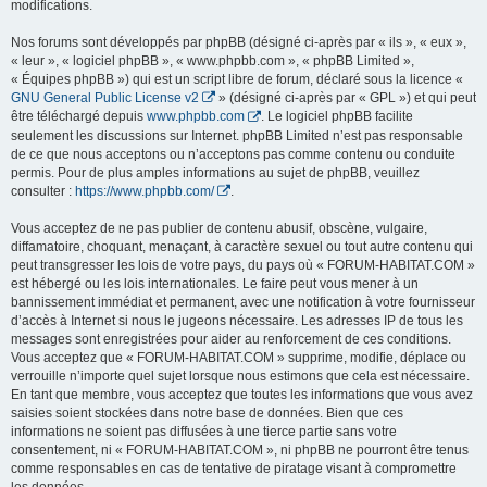
modifications.
Nos forums sont développés par phpBB (désigné ci-après par « ils », « eux »,
« leur », « logiciel phpBB », « www.phpbb.com », « phpBB Limited »,
« Équipes phpBB ») qui est un script libre de forum, déclaré sous la licence «
GNU General Public License v2
» (désigné ci-après par « GPL ») et qui peut
être téléchargé depuis
www.phpbb.com
. Le logiciel phpBB facilite
seulement les discussions sur Internet. phpBB Limited n’est pas responsable
de ce que nous acceptons ou n’acceptons pas comme contenu ou conduite
permis. Pour de plus amples informations au sujet de phpBB, veuillez
consulter :
https://www.phpbb.com/
.
Vous acceptez de ne pas publier de contenu abusif, obscène, vulgaire,
diffamatoire, choquant, menaçant, à caractère sexuel ou tout autre contenu qui
peut transgresser les lois de votre pays, du pays où « FORUM-HABITAT.COM »
est hébergé ou les lois internationales. Le faire peut vous mener à un
bannissement immédiat et permanent, avec une notification à votre fournisseur
d’accès à Internet si nous le jugeons nécessaire. Les adresses IP de tous les
messages sont enregistrées pour aider au renforcement de ces conditions.
Vous acceptez que « FORUM-HABITAT.COM » supprime, modifie, déplace ou
verrouille n’importe quel sujet lorsque nous estimons que cela est nécessaire.
En tant que membre, vous acceptez que toutes les informations que vous avez
saisies soient stockées dans notre base de données. Bien que ces
informations ne soient pas diffusées à une tierce partie sans votre
consentement, ni « FORUM-HABITAT.COM », ni phpBB ne pourront être tenus
comme responsables en cas de tentative de piratage visant à compromettre
les données.