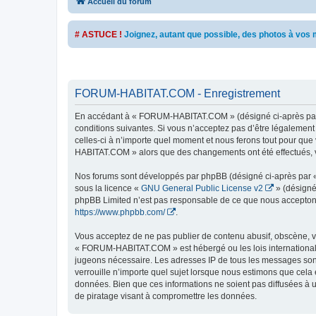
Accueil du forum
# ASTUCE !
Joignez, autant que possible, des photos à vo
FORUM-HABITAT.COM - Enregistrement
En accédant à « FORUM-HABITAT.COM » (désigné ci-après par «
conditions suivantes. Si vous n’acceptez pas d’être légalemen
celles-ci à n’importe quel moment et nous ferons tout pour que 
HABITAT.COM » alors que des changements ont été effectués, v
Nos forums sont développés par phpBB (désigné ci-après par « i
sous la licence «
GNU General Public License v2
» (désigné
phpBB Limited n’est pas responsable de ce que nous acceptons
https://www.phpbb.com/
.
Vous acceptez de ne pas publier de contenu abusif, obscène, vu
« FORUM-HABITAT.COM » est hébergé ou les lois internationales
jugeons nécessaire. Les adresses IP de tous les messages so
verrouille n’importe quel sujet lorsque nous estimons que cela
données. Bien que ces informations ne soient pas diffusées à
de piratage visant à compromettre les données.