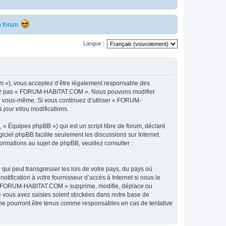
 forum.
Langue :
 »), vous acceptez d’être légalement responsable des
ilisez pas « FORUM-HABITAT.COM ». Nous pouvons modifier
par vous-même. Si vous continuez d’utiliser « FORUM-
jour et/ou modifications.
 « Équipes phpBB ») qui est un script libre de forum, déclaré
ogiciel phpBB facilite seulement les discussions sur Internet.
mations au sujet de phpBB, veuillez consulter :
qui peut transgresser les lois de votre pays, du pays où
fication à votre fournisseur d’accès à Internet si nous le
e « FORUM-HABITAT.COM » supprime, modifie, déplace ou
e vous avez saisies soient stockées dans notre base de
ne pourront être tenus comme responsables en cas de tentative