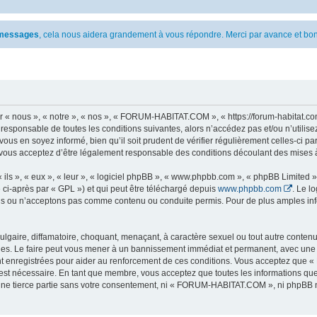
s messages
, cela nous aidera grandement à vous répondre. Merci par avance et bon
 nous », « notre », « nos », « FORUM-HABITAT.COM », « https://forum-habitat.com
t responsable de toutes les conditions suivantes, alors n’accédez pas et/ou n’ut
vous en soyez informé, bien qu’il soit prudent de vérifier régulièrement celles-ci 
ous acceptez d’être légalement responsable des conditions découlant des mises à 
ls », « eux », « leur », « logiciel phpBB », « www.phpbb.com », « phpBB Limited »,
 ci-après par « GPL ») et qui peut être téléchargé depuis
www.phpbb.com
. Le l
 ou n’acceptons pas comme contenu ou conduite permis. Pour de plus amples infor
lgaire, diffamatoire, choquant, menaçant, à caractère sexuel ou tout autre contenu 
. Le faire peut vous mener à un bannissement immédiat et permanent, avec une noti
nt enregistrées pour aider au renforcement de ces conditions. Vous acceptez qu
 est nécessaire. En tant que membre, vous acceptez que toutes les informations qu
 une tierce partie sans votre consentement, ni « FORUM-HABITAT.COM », ni phpBB 