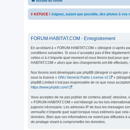
Accueil du forum
# ASTUCE !
Joignez, autant que possible, des photos à vo
FORUM-HABITAT.COM - Enregistrement
En accédant à « FORUM-HABITAT.COM » (désigné ci-après par «
conditions suivantes. Si vous n’acceptez pas d’être légalemen
celles-ci à n’importe quel moment et nous ferons tout pour que 
HABITAT.COM » alors que des changements ont été effectués, v
Nos forums sont développés par phpBB (désigné ci-après par « i
sous la licence «
GNU General Public License v2
» (désigné
phpBB Limited n’est pas responsable de ce que nous acceptons
https://www.phpbb.com/
.
Vous acceptez de ne pas publier de contenu abusif, obscène, vu
« FORUM-HABITAT.COM » est hébergé ou les lois internationales
jugeons nécessaire. Les adresses IP de tous les messages so
verrouille n’importe quel sujet lorsque nous estimons que cela
données. Bien que ces informations ne soient pas diffusées à
de piratage visant à compromettre les données.