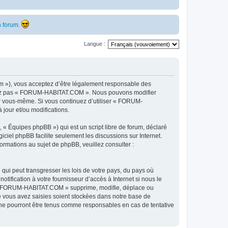
 forum.
Langue :
 »), vous acceptez d’être légalement responsable des
ilisez pas « FORUM-HABITAT.COM ». Nous pouvons modifier
par vous-même. Si vous continuez d’utiliser « FORUM-
jour et/ou modifications.
 « Équipes phpBB ») qui est un script libre de forum, déclaré
ogiciel phpBB facilite seulement les discussions sur Internet.
mations au sujet de phpBB, veuillez consulter :
qui peut transgresser les lois de votre pays, du pays où
fication à votre fournisseur d’accès à Internet si nous le
e « FORUM-HABITAT.COM » supprime, modifie, déplace ou
e vous avez saisies soient stockées dans notre base de
ne pourront être tenus comme responsables en cas de tentative