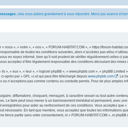
s messages
, cela nous aidera grandement à vous répondre. Merci par avance et bon
 nous », « notre », « nos », « FORUM-HABITAT.COM », « https://forum-habitat.com
t responsable de toutes les conditions suivantes, alors n’accédez pas et/ou n’ut
vous en soyez informé, bien qu’il soit prudent de vérifier régulièrement celles-ci 
ous acceptez d’être légalement responsable des conditions découlant des mises à 
ls », « eux », « leur », « logiciel phpBB », « www.phpbb.com », « phpBB Limited »,
 ci-après par « GPL ») et qui peut être téléchargé depuis
www.phpbb.com
. Le l
 ou n’acceptons pas comme contenu ou conduite permis. Pour de plus amples infor
lgaire, diffamatoire, choquant, menaçant, à caractère sexuel ou tout autre contenu 
. Le faire peut vous mener à un bannissement immédiat et permanent, avec une noti
nt enregistrées pour aider au renforcement de ces conditions. Vous acceptez qu
 est nécessaire. En tant que membre, vous acceptez que toutes les informations qu
 une tierce partie sans votre consentement, ni « FORUM-HABITAT.COM », ni phpBB 