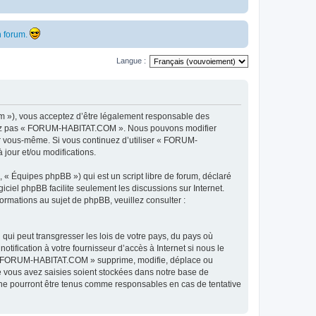
 forum.
Langue :
 »), vous acceptez d’être légalement responsable des
ilisez pas « FORUM-HABITAT.COM ». Nous pouvons modifier
par vous-même. Si vous continuez d’utiliser « FORUM-
jour et/ou modifications.
 « Équipes phpBB ») qui est un script libre de forum, déclaré
ogiciel phpBB facilite seulement les discussions sur Internet.
mations au sujet de phpBB, veuillez consulter :
qui peut transgresser les lois de votre pays, du pays où
fication à votre fournisseur d’accès à Internet si nous le
e « FORUM-HABITAT.COM » supprime, modifie, déplace ou
e vous avez saisies soient stockées dans notre base de
ne pourront être tenus comme responsables en cas de tentative