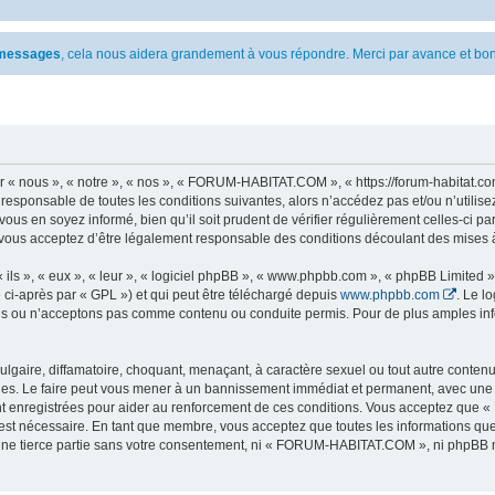
s messages
, cela nous aidera grandement à vous répondre. Merci par avance et bon
 nous », « notre », « nos », « FORUM-HABITAT.COM », « https://forum-habitat.com
t responsable de toutes les conditions suivantes, alors n’accédez pas et/ou n’ut
vous en soyez informé, bien qu’il soit prudent de vérifier régulièrement celles-ci 
ous acceptez d’être légalement responsable des conditions découlant des mises à 
ls », « eux », « leur », « logiciel phpBB », « www.phpbb.com », « phpBB Limited »,
 ci-après par « GPL ») et qui peut être téléchargé depuis
www.phpbb.com
. Le l
 ou n’acceptons pas comme contenu ou conduite permis. Pour de plus amples infor
lgaire, diffamatoire, choquant, menaçant, à caractère sexuel ou tout autre contenu 
. Le faire peut vous mener à un bannissement immédiat et permanent, avec une noti
nt enregistrées pour aider au renforcement de ces conditions. Vous acceptez qu
 est nécessaire. En tant que membre, vous acceptez que toutes les informations qu
 une tierce partie sans votre consentement, ni « FORUM-HABITAT.COM », ni phpBB 