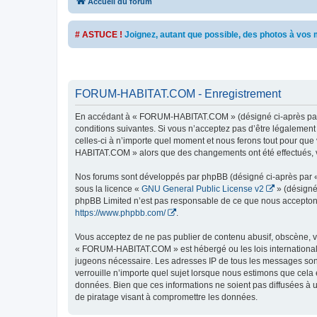
Accueil du forum
# ASTUCE !
Joignez, autant que possible, des photos à vo
FORUM-HABITAT.COM - Enregistrement
En accédant à « FORUM-HABITAT.COM » (désigné ci-après par «
conditions suivantes. Si vous n’acceptez pas d’être légalemen
celles-ci à n’importe quel moment et nous ferons tout pour que 
HABITAT.COM » alors que des changements ont été effectués, v
Nos forums sont développés par phpBB (désigné ci-après par « i
sous la licence «
GNU General Public License v2
» (désigné
phpBB Limited n’est pas responsable de ce que nous acceptons
https://www.phpbb.com/
.
Vous acceptez de ne pas publier de contenu abusif, obscène, vu
« FORUM-HABITAT.COM » est hébergé ou les lois internationales
jugeons nécessaire. Les adresses IP de tous les messages so
verrouille n’importe quel sujet lorsque nous estimons que cela
données. Bien que ces informations ne soient pas diffusées à
de piratage visant à compromettre les données.