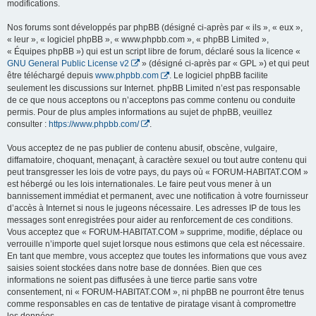
modifications.
Nos forums sont développés par phpBB (désigné ci-après par « ils », « eux »,
« leur », « logiciel phpBB », « www.phpbb.com », « phpBB Limited »,
« Équipes phpBB ») qui est un script libre de forum, déclaré sous la licence «
GNU General Public License v2
» (désigné ci-après par « GPL ») et qui peut
être téléchargé depuis
www.phpbb.com
. Le logiciel phpBB facilite
seulement les discussions sur Internet. phpBB Limited n’est pas responsable
de ce que nous acceptons ou n’acceptons pas comme contenu ou conduite
permis. Pour de plus amples informations au sujet de phpBB, veuillez
consulter :
https://www.phpbb.com/
.
Vous acceptez de ne pas publier de contenu abusif, obscène, vulgaire,
diffamatoire, choquant, menaçant, à caractère sexuel ou tout autre contenu qui
peut transgresser les lois de votre pays, du pays où « FORUM-HABITAT.COM »
est hébergé ou les lois internationales. Le faire peut vous mener à un
bannissement immédiat et permanent, avec une notification à votre fournisseur
d’accès à Internet si nous le jugeons nécessaire. Les adresses IP de tous les
messages sont enregistrées pour aider au renforcement de ces conditions.
Vous acceptez que « FORUM-HABITAT.COM » supprime, modifie, déplace ou
verrouille n’importe quel sujet lorsque nous estimons que cela est nécessaire.
En tant que membre, vous acceptez que toutes les informations que vous avez
saisies soient stockées dans notre base de données. Bien que ces
informations ne soient pas diffusées à une tierce partie sans votre
consentement, ni « FORUM-HABITAT.COM », ni phpBB ne pourront être tenus
comme responsables en cas de tentative de piratage visant à compromettre
les données.