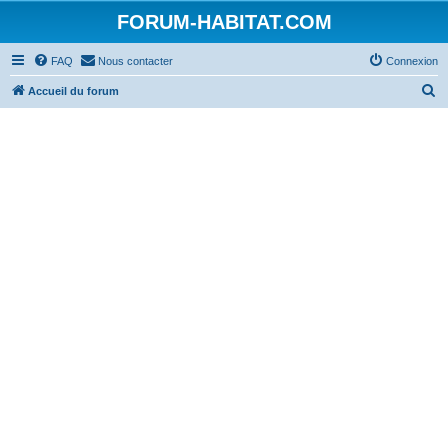
FORUM-HABITAT.COM
FAQ
Nous contacter
Connexion
R
Accueil du forum
e
c
h
e
r
c
h
e
r