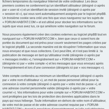
fichiers temporaires du navigateur Internet de votre ordinateur. Les deux
premiers cookies ne contiennent qu’un identifiant utilisateur (désigné ci-après
par « user-id ») et un identifiant de session invité (désigné ci-après par
« session-id »), qui vous sont automatiquement assignés par le logiciel phpBB.
Un troisième cookie sera créé une fois que vous naviguerez sur les sujets de
« FORUM-HABITAT.COM » et est utilisé pour stocker les informations sur les
sujets que vous avez lus, ce qui améliore votre navigation sur le forum.
Nous pouvons également créer des cookies externes au logiciel phpBB tout en
naviguant sur « FORUM-HABITAT.COM », bien que ceux-ci soient hors de
portée du document qui est prévu pour couvrir seulement les pages créées par
le logiciel phpBB. La seconde manière est de récupérer l’information que vous
nous envoyez et que nous collectons. Ceci peut être, et n’est pas limité à : la
publication de message en tant qu’utilisateur invité (désignée ci-après par
« messages invités »), l’enregistrement sur « FORUM-HABITAT.COM »
(désignée ici par « votre compte ») et les messages que vous envoyez après
l’enregistrement et lors d’une connexion (désignés ici par « vos messages »).
Votre compte contiendra au minimum un identifiant unique (désigné ci-après
par « votre nom d’utilisateur »), un mot de passe personnel utilisé pour la
connexion à votre compte (désigné ci-après par « votre mot de passe »), et
une adresse courriel personnelle valide (désignée ci-après par « votre
courriel »). Vos informations pour votre compte sur « FORUM-HABITAT.COM »
sont protégées par les lois de protection des données applicables dans le
pays qui nous héberge. Toute information en-dehors de votre nom d’utilisateur,
de votre mot de passe et de votre adresse courriel requise par « FORUM-