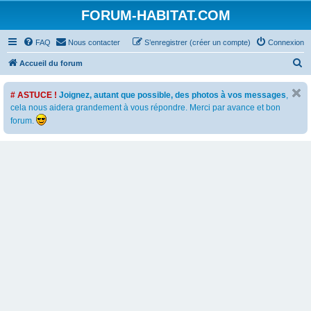
FORUM-HABITAT.COM
FAQ
Nous contacter
S’enregistrer (créer un compte)
Connexion
R
Accueil du forum
e
# ASTUCE !
Joignez, autant que possible, des photos à vos messages
,
c
cela nous aidera grandement à vous répondre. Merci par avance et bon
h
forum.
e
r
c
h
e
r