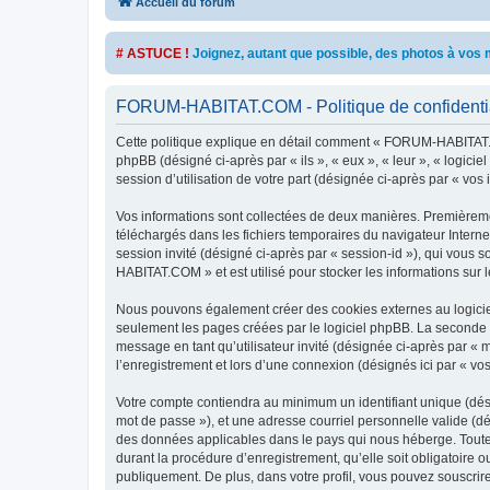
Accueil du forum
# ASTUCE !
Joignez, autant que possible, des photos à vo
FORUM-HABITAT.COM - Politique de confidentia
Cette politique explique en détail comment « FORUM-HABITAT.CO
phpBB (désigné ci-après par « ils », « eux », « leur », « logic
session d’utilisation de votre part (désignée ci-après par « vos 
Vos informations sont collectées de deux manières. Premièreme
téléchargés dans les fichiers temporaires du navigateur Internet
session invité (désigné ci-après par « session-id »), qui vous
HABITAT.COM » et est utilisé pour stocker les informations sur l
Nous pouvons également créer des cookies externes au logicie
seulement les pages créées par le logiciel phpBB. La seconde ma
message en tant qu’utilisateur invité (désignée ci-après par 
l’enregistrement et lors d’une connexion (désignés ici par « v
Votre compte contiendra au minimum un identifiant unique (dési
mot de passe »), et une adresse courriel personnelle valide (d
des données applicables dans le pays qui nous héberge. Toute
durant la procédure d’enregistrement, qu’elle soit obligatoire
publiquement. De plus, dans votre profil, vous pouvez souscrire