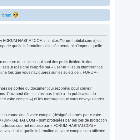
 forum.
, « FORUM-HABITAT.COM », « https://forum-habitat.com ») et
importe quelle information collectée pendant n’importe quelle
nombre de cookies, qui sont des petits fichiers textes
isateur (désigné ci-après par « user-id ») et un identifiant de
éé une fois que vous naviguerez sur les sujets de « FORUM-
ors de portée du document qui est prévu pour couvrir
Ceci peut être, et n’est pas limité à : la publication de
par « votre compte ») et les messages que vous envoyez après
ur la connexion à votre compte (désigné ci-après par « votre
« FORUM-HABITAT.COM » sont protégées par les lois de protection
otre adresse courriel requise par « FORUM-HABITAT.COM »
ouvez choisir quelle information de votre compte sera affichée