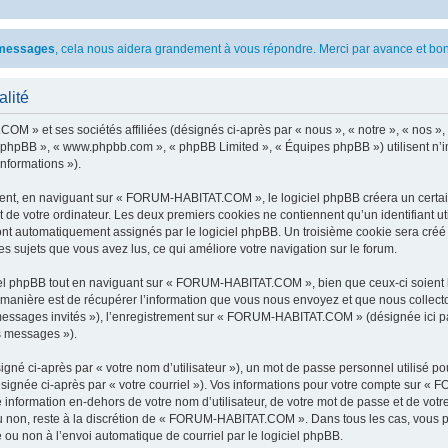
s messages
, cela nous aidera grandement à vous répondre. Merci par avance et bon
lité
M » et ses sociétés affiliées (désignés ci-après par « nous », « notre », « nos »
iel phpBB », « www.phpbb.com », « phpBB Limited », « Équipes phpBB ») utilisent n’
informations »).
nt, en naviguant sur « FORUM-HABITAT.COM », le logiciel phpBB créera un certain 
 de votre ordinateur. Les deux premiers cookies ne contiennent qu’un identifiant util
 sont automatiquement assignés par le logiciel phpBB. Un troisième cookie sera cr
es sujets que vous avez lus, ce qui améliore votre navigation sur le forum.
l phpBB tout en naviguant sur « FORUM-HABITAT.COM », bien que ceux-ci soient h
nière est de récupérer l’information que vous nous envoyez et que nous collectons. 
« messages invités »), l’enregistrement sur « FORUM-HABITAT.COM » (désignée ici 
os messages »).
gné ci-après par « votre nom d’utilisateur »), un mot de passe personnel utilisé po
ésignée ci-après par « votre courriel »). Vos informations pour votre compte sur 
 information en-dehors de votre nom d’utilisateur, de votre mot de passe et de v
 ou non, reste à la discrétion de « FORUM-HABITAT.COM ». Dans tous les cas, vous p
 ou non à l’envoi automatique de courriel par le logiciel phpBB.