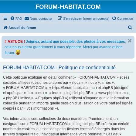
FORUM-HABITAT.COM
FAQ
Nous contacter
S’enregistrer (créer un compte)
Connexion
R
Accueil du forum
e
# ASTUCE !
Joignez, autant que possible, des photos à vos messages
,
c
cela nous aidera grandement à vous répondre. Merci par avance et bon
h
forum.
e
r
FORUM-HABITAT.COM - Politique de confidentialité
c
Cette politique explique en détail comment « FORUM-HABITAT.COM » et ses
h
sociétés affiliées (désignés ci-après par « nous », « notre », « nos »,
e
« FORUM-HABITAT.COM », « https://forum-habitat.com ») et phpBB (désigné
ci-après par « ils », « eux », « leur », « logiciel phpBB », « www.phpbb.com »,
r
« phpBB Limited », « Équipes phpBB ») utilisent n’importe quelle information
collectée pendant n’importe quelle session d’utilisation de votre part (désignée
ci-après par « vos informations »).
Vos informations sont collectées de deux manières. Premièrement, en
naviguant sur « FORUM-HABITAT.COM », le logiciel phpBB créera un certain
nombre de cookies, qui sont des petits fichiers textes téléchargés dans les
fichiers temporaires du navigateur Internet de votre ordinateur. Les deux