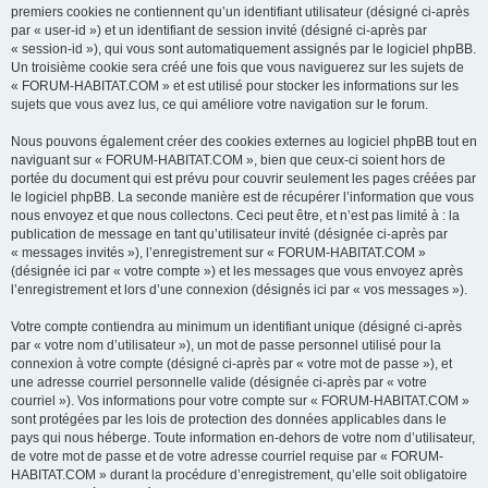
premiers cookies ne contiennent qu’un identifiant utilisateur (désigné ci-après
par « user-id ») et un identifiant de session invité (désigné ci-après par
« session-id »), qui vous sont automatiquement assignés par le logiciel phpBB.
Un troisième cookie sera créé une fois que vous naviguerez sur les sujets de
« FORUM-HABITAT.COM » et est utilisé pour stocker les informations sur les
sujets que vous avez lus, ce qui améliore votre navigation sur le forum.
Nous pouvons également créer des cookies externes au logiciel phpBB tout en
naviguant sur « FORUM-HABITAT.COM », bien que ceux-ci soient hors de
portée du document qui est prévu pour couvrir seulement les pages créées par
le logiciel phpBB. La seconde manière est de récupérer l’information que vous
nous envoyez et que nous collectons. Ceci peut être, et n’est pas limité à : la
publication de message en tant qu’utilisateur invité (désignée ci-après par
« messages invités »), l’enregistrement sur « FORUM-HABITAT.COM »
(désignée ici par « votre compte ») et les messages que vous envoyez après
l’enregistrement et lors d’une connexion (désignés ici par « vos messages »).
Votre compte contiendra au minimum un identifiant unique (désigné ci-après
par « votre nom d’utilisateur »), un mot de passe personnel utilisé pour la
connexion à votre compte (désigné ci-après par « votre mot de passe »), et
une adresse courriel personnelle valide (désignée ci-après par « votre
courriel »). Vos informations pour votre compte sur « FORUM-HABITAT.COM »
sont protégées par les lois de protection des données applicables dans le
pays qui nous héberge. Toute information en-dehors de votre nom d’utilisateur,
de votre mot de passe et de votre adresse courriel requise par « FORUM-
HABITAT.COM » durant la procédure d’enregistrement, qu’elle soit obligatoire