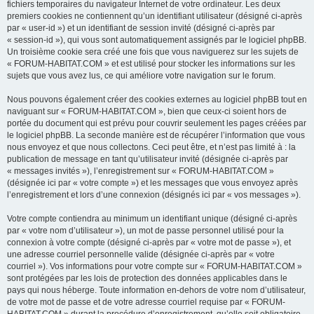
fichiers temporaires du navigateur Internet de votre ordinateur. Les deux
premiers cookies ne contiennent qu’un identifiant utilisateur (désigné ci-après
par « user-id ») et un identifiant de session invité (désigné ci-après par
« session-id »), qui vous sont automatiquement assignés par le logiciel phpBB.
Un troisième cookie sera créé une fois que vous naviguerez sur les sujets de
« FORUM-HABITAT.COM » et est utilisé pour stocker les informations sur les
sujets que vous avez lus, ce qui améliore votre navigation sur le forum.
Nous pouvons également créer des cookies externes au logiciel phpBB tout en
naviguant sur « FORUM-HABITAT.COM », bien que ceux-ci soient hors de
portée du document qui est prévu pour couvrir seulement les pages créées par
le logiciel phpBB. La seconde manière est de récupérer l’information que vous
nous envoyez et que nous collectons. Ceci peut être, et n’est pas limité à : la
publication de message en tant qu’utilisateur invité (désignée ci-après par
« messages invités »), l’enregistrement sur « FORUM-HABITAT.COM »
(désignée ici par « votre compte ») et les messages que vous envoyez après
l’enregistrement et lors d’une connexion (désignés ici par « vos messages »).
Votre compte contiendra au minimum un identifiant unique (désigné ci-après
par « votre nom d’utilisateur »), un mot de passe personnel utilisé pour la
connexion à votre compte (désigné ci-après par « votre mot de passe »), et
une adresse courriel personnelle valide (désignée ci-après par « votre
courriel »). Vos informations pour votre compte sur « FORUM-HABITAT.COM »
sont protégées par les lois de protection des données applicables dans le
pays qui nous héberge. Toute information en-dehors de votre nom d’utilisateur,
de votre mot de passe et de votre adresse courriel requise par « FORUM-