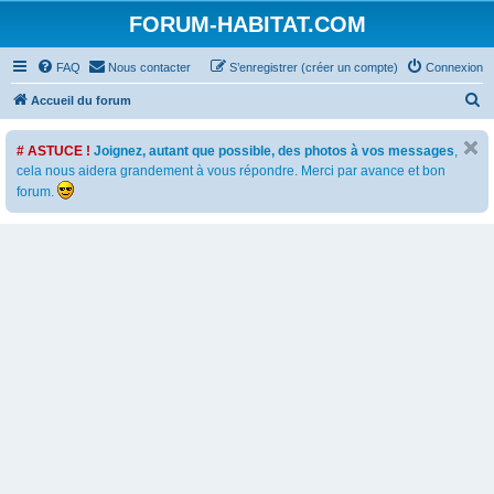
FORUM-HABITAT.COM
FAQ
Nous contacter
S’enregistrer (créer un compte)
Connexion
R
Accueil du forum
e
# ASTUCE !
Joignez, autant que possible, des photos à vos messages
,
c
cela nous aidera grandement à vous répondre. Merci par avance et bon
h
forum.
e
r
c
h
e
r