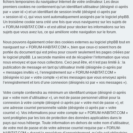
fichiers temporaires du navigateur Internet de votre ordinateur. Les deux
premiers cookies ne contiennent qu’un identifiant utilisateur (désigné ci-après
par « user-id ») et un identifiant de session invité (désigné ci-après par
« session-id »), qui vous sont automatiquement assignés par le logiciel phpBB.
Un troisième cookie sera créé une fois que vous naviguerez sur les sujets de
« FORUM-HABITAT.COM » et est utilisé pour stocker les informations sur les
sujets que vous avez lus, ce qui améliore votre navigation sur le forum.
Nous pouvons également créer des cookies externes au logiciel phpBB tout en
naviguant sur « FORUM-HABITAT.COM », bien que ceux-ci soient hors de
portée du document qui est prévu pour couvrir seulement les pages créées par
le logiciel phpBB. La seconde manière est de récupérer l’information que vous
nous envoyez et que nous collectons. Ceci peut être, et n’est pas limité à : la
publication de message en tant qu’utilisateur invité (désignée ci-après par
« messages invités »), l’enregistrement sur « FORUM-HABITAT.COM »
(désignée ici par « votre compte ») et les messages que vous envoyez après
l’enregistrement et lors d’une connexion (désignés ici par « vos messages »).
Votre compte contiendra au minimum un identifiant unique (désigné ci-après
par « votre nom d’utilisateur »), un mot de passe personnel utilisé pour la
connexion à votre compte (désigné ci-après par « votre mot de passe »), et
une adresse courriel personnelle valide (désignée ci-après par « votre
courriel »). Vos informations pour votre compte sur « FORUM-HABITAT.COM »
sont protégées par les lois de protection des données applicables dans le
pays qui nous héberge. Toute information en-dehors de votre nom d’utilisateur,
de votre mot de passe et de votre adresse courriel requise par « FORUM-