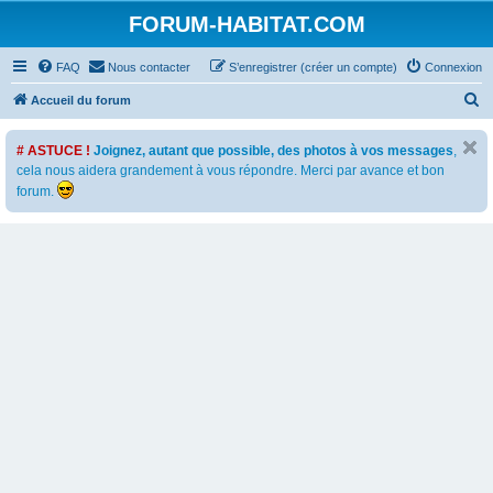
FORUM-HABITAT.COM
FAQ
Nous contacter
S’enregistrer (créer un compte)
Connexion
R
Accueil du forum
e
# ASTUCE !
Joignez, autant que possible, des photos à vos messages
,
c
cela nous aidera grandement à vous répondre. Merci par avance et bon
h
forum.
e
r
c
h
e
r