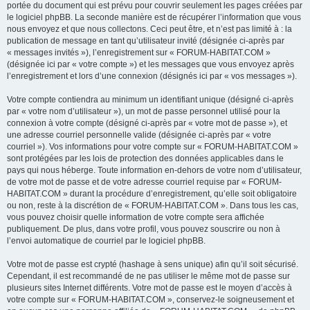
portée du document qui est prévu pour couvrir seulement les pages créées par
le logiciel phpBB. La seconde manière est de récupérer l’information que vous
nous envoyez et que nous collectons. Ceci peut être, et n’est pas limité à : la
publication de message en tant qu’utilisateur invité (désignée ci-après par
« messages invités »), l’enregistrement sur « FORUM-HABITAT.COM »
(désignée ici par « votre compte ») et les messages que vous envoyez après
l’enregistrement et lors d’une connexion (désignés ici par « vos messages »).
Votre compte contiendra au minimum un identifiant unique (désigné ci-après
par « votre nom d’utilisateur »), un mot de passe personnel utilisé pour la
connexion à votre compte (désigné ci-après par « votre mot de passe »), et
une adresse courriel personnelle valide (désignée ci-après par « votre
courriel »). Vos informations pour votre compte sur « FORUM-HABITAT.COM »
sont protégées par les lois de protection des données applicables dans le
pays qui nous héberge. Toute information en-dehors de votre nom d’utilisateur,
de votre mot de passe et de votre adresse courriel requise par « FORUM-
HABITAT.COM » durant la procédure d’enregistrement, qu’elle soit obligatoire
ou non, reste à la discrétion de « FORUM-HABITAT.COM ». Dans tous les cas,
vous pouvez choisir quelle information de votre compte sera affichée
publiquement. De plus, dans votre profil, vous pouvez souscrire ou non à
l’envoi automatique de courriel par le logiciel phpBB.
Votre mot de passe est crypté (hashage à sens unique) afin qu’il soit sécurisé.
Cependant, il est recommandé de ne pas utiliser le même mot de passe sur
plusieurs sites Internet différents. Votre mot de passe est le moyen d’accès à
votre compte sur « FORUM-HABITAT.COM », conservez-le soigneusement et