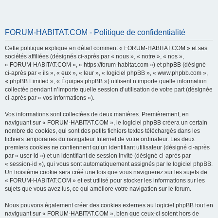
FORUM-HABITAT.COM - Politique de confidentialité
Cette politique explique en détail comment « FORUM-HABITAT.COM » et ses
sociétés affiliées (désignés ci-après par « nous », « notre », « nos »,
« FORUM-HABITAT.COM », « https://forum-habitat.com ») et phpBB (désigné
ci-après par « ils », « eux », « leur », « logiciel phpBB », « www.phpbb.com »,
« phpBB Limited », « Équipes phpBB ») utilisent n’importe quelle information
collectée pendant n’importe quelle session d’utilisation de votre part (désignée
ci-après par « vos informations »).
Vos informations sont collectées de deux manières. Premièrement, en
naviguant sur « FORUM-HABITAT.COM », le logiciel phpBB créera un certain
nombre de cookies, qui sont des petits fichiers textes téléchargés dans les
fichiers temporaires du navigateur Internet de votre ordinateur. Les deux
premiers cookies ne contiennent qu’un identifiant utilisateur (désigné ci-après
par « user-id ») et un identifiant de session invité (désigné ci-après par
« session-id »), qui vous sont automatiquement assignés par le logiciel phpBB.
Un troisième cookie sera créé une fois que vous naviguerez sur les sujets de
« FORUM-HABITAT.COM » et est utilisé pour stocker les informations sur les
sujets que vous avez lus, ce qui améliore votre navigation sur le forum.
Nous pouvons également créer des cookies externes au logiciel phpBB tout en
naviguant sur « FORUM-HABITAT.COM », bien que ceux-ci soient hors de