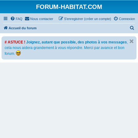
FORUM-HABITAT.COM
FAQ
Nous contacter
S’enregistrer (créer un compte)
Connexion
R
Accueil du forum
e
# ASTUCE !
Joignez, autant que possible, des photos à vos messages
,
c
cela nous aidera grandement à vous répondre. Merci par avance et bon
h
forum.
e
r
c
h
e
r