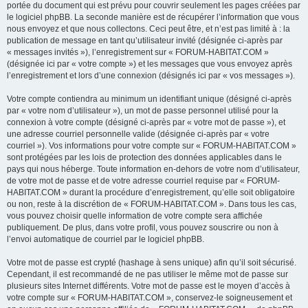
portée du document qui est prévu pour couvrir seulement les pages créées par
le logiciel phpBB. La seconde manière est de récupérer l’information que vous
nous envoyez et que nous collectons. Ceci peut être, et n’est pas limité à : la
publication de message en tant qu’utilisateur invité (désignée ci-après par
« messages invités »), l’enregistrement sur « FORUM-HABITAT.COM »
(désignée ici par « votre compte ») et les messages que vous envoyez après
l’enregistrement et lors d’une connexion (désignés ici par « vos messages »).
Votre compte contiendra au minimum un identifiant unique (désigné ci-après
par « votre nom d’utilisateur »), un mot de passe personnel utilisé pour la
connexion à votre compte (désigné ci-après par « votre mot de passe »), et
une adresse courriel personnelle valide (désignée ci-après par « votre
courriel »). Vos informations pour votre compte sur « FORUM-HABITAT.COM »
sont protégées par les lois de protection des données applicables dans le
pays qui nous héberge. Toute information en-dehors de votre nom d’utilisateur,
de votre mot de passe et de votre adresse courriel requise par « FORUM-
HABITAT.COM » durant la procédure d’enregistrement, qu’elle soit obligatoire
ou non, reste à la discrétion de « FORUM-HABITAT.COM ». Dans tous les cas,
vous pouvez choisir quelle information de votre compte sera affichée
publiquement. De plus, dans votre profil, vous pouvez souscrire ou non à
l’envoi automatique de courriel par le logiciel phpBB.
Votre mot de passe est crypté (hashage à sens unique) afin qu’il soit sécurisé.
Cependant, il est recommandé de ne pas utiliser le même mot de passe sur
plusieurs sites Internet différents. Votre mot de passe est le moyen d’accès à
votre compte sur « FORUM-HABITAT.COM », conservez-le soigneusement et