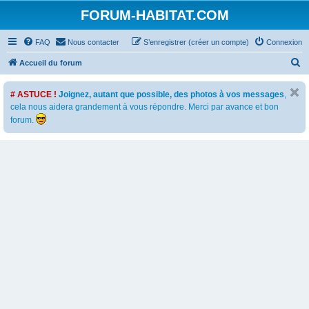
FORUM-HABITAT.COM
FAQ
Nous contacter
S’enregistrer (créer un compte)
Connexion
R
Accueil du forum
e
# ASTUCE !
Joignez, autant que possible, des photos à vos messages
,
c
cela nous aidera grandement à vous répondre. Merci par avance et bon
h
forum.
e
r
c
h
e
r