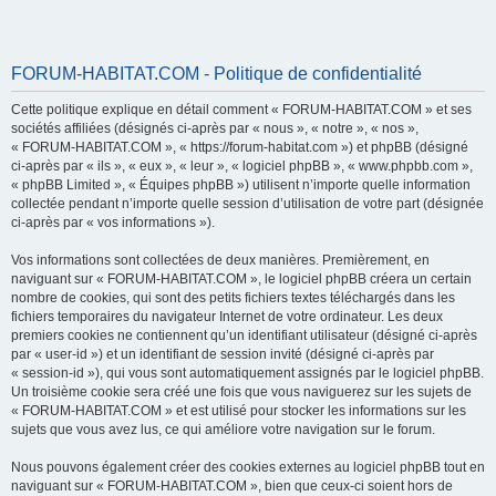
FORUM-HABITAT.COM - Politique de confidentialité
Cette politique explique en détail comment « FORUM-HABITAT.COM » et ses
sociétés affiliées (désignés ci-après par « nous », « notre », « nos »,
« FORUM-HABITAT.COM », « https://forum-habitat.com ») et phpBB (désigné
ci-après par « ils », « eux », « leur », « logiciel phpBB », « www.phpbb.com »,
« phpBB Limited », « Équipes phpBB ») utilisent n’importe quelle information
collectée pendant n’importe quelle session d’utilisation de votre part (désignée
ci-après par « vos informations »).
Vos informations sont collectées de deux manières. Premièrement, en
naviguant sur « FORUM-HABITAT.COM », le logiciel phpBB créera un certain
nombre de cookies, qui sont des petits fichiers textes téléchargés dans les
fichiers temporaires du navigateur Internet de votre ordinateur. Les deux
premiers cookies ne contiennent qu’un identifiant utilisateur (désigné ci-après
par « user-id ») et un identifiant de session invité (désigné ci-après par
« session-id »), qui vous sont automatiquement assignés par le logiciel phpBB.
Un troisième cookie sera créé une fois que vous naviguerez sur les sujets de
« FORUM-HABITAT.COM » et est utilisé pour stocker les informations sur les
sujets que vous avez lus, ce qui améliore votre navigation sur le forum.
Nous pouvons également créer des cookies externes au logiciel phpBB tout en
naviguant sur « FORUM-HABITAT.COM », bien que ceux-ci soient hors de