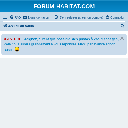
FORUM-HABITAT.COM
FAQ
Nous contacter
S’enregistrer (créer un compte)
Connexion
R
Accueil du forum
e
# ASTUCE !
Joignez, autant que possible, des photos à vos messages
,
c
cela nous aidera grandement à vous répondre. Merci par avance et bon
h
forum.
e
r
c
h
e
r