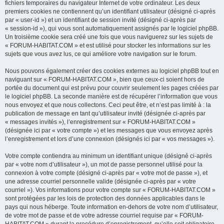
fichiers temporaires du navigateur Internet de votre ordinateur. Les deux
premiers cookies ne contiennent qu’un identifiant utilisateur (désigné ci-après
par « user-id ») et un identifiant de session invité (désigné ci-après par
« session-id »), qui vous sont automatiquement assignés par le logiciel phpBB.
Un troisième cookie sera créé une fois que vous naviguerez sur les sujets de
« FORUM-HABITAT.COM » et est utilisé pour stocker les informations sur les
sujets que vous avez lus, ce qui améliore votre navigation sur le forum.
Nous pouvons également créer des cookies externes au logiciel phpBB tout en
naviguant sur « FORUM-HABITAT.COM », bien que ceux-ci soient hors de
portée du document qui est prévu pour couvrir seulement les pages créées par
le logiciel phpBB. La seconde manière est de récupérer l’information que vous
nous envoyez et que nous collectons. Ceci peut être, et n’est pas limité à : la
publication de message en tant qu’utilisateur invité (désignée ci-après par
« messages invités »), l’enregistrement sur « FORUM-HABITAT.COM »
(désignée ici par « votre compte ») et les messages que vous envoyez après
l’enregistrement et lors d’une connexion (désignés ici par « vos messages »).
Votre compte contiendra au minimum un identifiant unique (désigné ci-après
par « votre nom d’utilisateur »), un mot de passe personnel utilisé pour la
connexion à votre compte (désigné ci-après par « votre mot de passe »), et
une adresse courriel personnelle valide (désignée ci-après par « votre
courriel »). Vos informations pour votre compte sur « FORUM-HABITAT.COM »
sont protégées par les lois de protection des données applicables dans le
pays qui nous héberge. Toute information en-dehors de votre nom d’utilisateur,
de votre mot de passe et de votre adresse courriel requise par « FORUM-