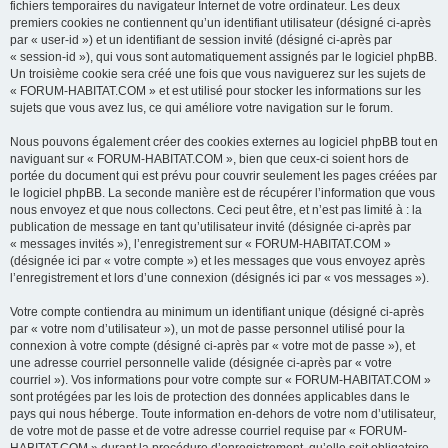
fichiers temporaires du navigateur Internet de votre ordinateur. Les deux
premiers cookies ne contiennent qu’un identifiant utilisateur (désigné ci-après
par « user-id ») et un identifiant de session invité (désigné ci-après par
« session-id »), qui vous sont automatiquement assignés par le logiciel phpBB.
Un troisième cookie sera créé une fois que vous naviguerez sur les sujets de
« FORUM-HABITAT.COM » et est utilisé pour stocker les informations sur les
sujets que vous avez lus, ce qui améliore votre navigation sur le forum.
Nous pouvons également créer des cookies externes au logiciel phpBB tout en
naviguant sur « FORUM-HABITAT.COM », bien que ceux-ci soient hors de
portée du document qui est prévu pour couvrir seulement les pages créées par
le logiciel phpBB. La seconde manière est de récupérer l’information que vous
nous envoyez et que nous collectons. Ceci peut être, et n’est pas limité à : la
publication de message en tant qu’utilisateur invité (désignée ci-après par
« messages invités »), l’enregistrement sur « FORUM-HABITAT.COM »
(désignée ici par « votre compte ») et les messages que vous envoyez après
l’enregistrement et lors d’une connexion (désignés ici par « vos messages »).
Votre compte contiendra au minimum un identifiant unique (désigné ci-après
par « votre nom d’utilisateur »), un mot de passe personnel utilisé pour la
connexion à votre compte (désigné ci-après par « votre mot de passe »), et
une adresse courriel personnelle valide (désignée ci-après par « votre
courriel »). Vos informations pour votre compte sur « FORUM-HABITAT.COM »
sont protégées par les lois de protection des données applicables dans le
pays qui nous héberge. Toute information en-dehors de votre nom d’utilisateur,
de votre mot de passe et de votre adresse courriel requise par « FORUM-