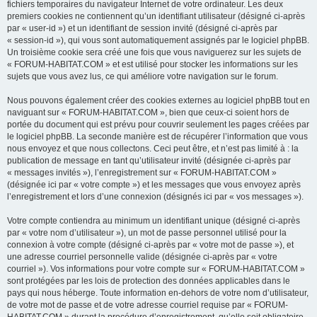
fichiers temporaires du navigateur Internet de votre ordinateur. Les deux
premiers cookies ne contiennent qu’un identifiant utilisateur (désigné ci-après
par « user-id ») et un identifiant de session invité (désigné ci-après par
« session-id »), qui vous sont automatiquement assignés par le logiciel phpBB.
Un troisième cookie sera créé une fois que vous naviguerez sur les sujets de
« FORUM-HABITAT.COM » et est utilisé pour stocker les informations sur les
sujets que vous avez lus, ce qui améliore votre navigation sur le forum.
Nous pouvons également créer des cookies externes au logiciel phpBB tout en
naviguant sur « FORUM-HABITAT.COM », bien que ceux-ci soient hors de
portée du document qui est prévu pour couvrir seulement les pages créées par
le logiciel phpBB. La seconde manière est de récupérer l’information que vous
nous envoyez et que nous collectons. Ceci peut être, et n’est pas limité à : la
publication de message en tant qu’utilisateur invité (désignée ci-après par
« messages invités »), l’enregistrement sur « FORUM-HABITAT.COM »
(désignée ici par « votre compte ») et les messages que vous envoyez après
l’enregistrement et lors d’une connexion (désignés ici par « vos messages »).
Votre compte contiendra au minimum un identifiant unique (désigné ci-après
par « votre nom d’utilisateur »), un mot de passe personnel utilisé pour la
connexion à votre compte (désigné ci-après par « votre mot de passe »), et
une adresse courriel personnelle valide (désignée ci-après par « votre
courriel »). Vos informations pour votre compte sur « FORUM-HABITAT.COM »
sont protégées par les lois de protection des données applicables dans le
pays qui nous héberge. Toute information en-dehors de votre nom d’utilisateur,
de votre mot de passe et de votre adresse courriel requise par « FORUM-