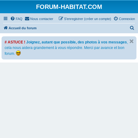
FORUM-HABITAT.COM
FAQ
Nous contacter
S’enregistrer (créer un compte)
Connexion
R
Accueil du forum
e
# ASTUCE !
Joignez, autant que possible, des photos à vos messages
,
c
cela nous aidera grandement à vous répondre. Merci par avance et bon
h
forum.
e
r
c
h
e
r