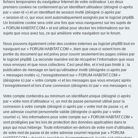
fichiers temporaires du navigateur Internet de votre ordinateur. Les deux
premiers cookies ne contiennent qu’un identifiant utilisateur (désigné ci-après
par « user-id ») et un identifiant de session invité (désigné ci-après par
« session-id »), qui vous sont automatiquement assignés par le logiciel phpBB.
Un troisième cookie sera créé une fois que vous naviguerez sur les sujets de
« FORUM-HABITAT.COM » et est utilisé pour stocker les informations sur les
sujets que vous avez lus, ce qui améliore votre navigation sur le forum.
Nous pouvons également créer des cookies externes au logiciel phpBB tout en
naviguant sur « FORUM-HABITAT.COM », bien que ceux-ci soient hors de
portée du document qui est prévu pour couvrir seulement les pages créées par
le logiciel phpBB. La seconde manière est de récupérer l’information que vous
nous envoyez et que nous collectons. Ceci peut être, et n’est pas limité à : la
publication de message en tant qu’utilisateur invité (désignée ci-après par
« messages invités »), l’enregistrement sur « FORUM-HABITAT.COM »
(désignée ici par « votre compte ») et les messages que vous envoyez après
l’enregistrement et lors d’une connexion (désignés ici par « vos messages »).
Votre compte contiendra au minimum un identifiant unique (désigné ci-après
par « votre nom d’utilisateur »), un mot de passe personnel utilisé pour la
connexion à votre compte (désigné ci-après par « votre mot de passe »), et
une adresse courriel personnelle valide (désignée ci-après par « votre
courriel »). Vos informations pour votre compte sur « FORUM-HABITAT.COM »
sont protégées par les lois de protection des données applicables dans le
pays qui nous héberge. Toute information en-dehors de votre nom d’utilisateur,
de votre mot de passe et de votre adresse courriel requise par « FORUM-