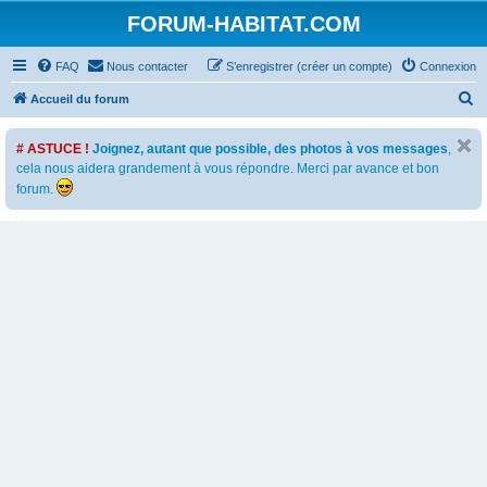
FORUM-HABITAT.COM
FAQ
Nous contacter
S’enregistrer (créer un compte)
Connexion
R
Accueil du forum
e
# ASTUCE !
Joignez, autant que possible, des photos à vos messages
,
c
cela nous aidera grandement à vous répondre. Merci par avance et bon
h
forum.
e
r
c
h
e
r