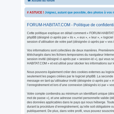
Accueil du forum
# ASTUCE !
Joignez, autant que possible, des photos à vo
FORUM-HABITAT.COM - Politique de confidentia
Cette politique explique en détail comment « FORUM-HABITAT.CO
phpBB (désigné ci-après par « ils », « eux », « leur », « logic
session d’utilisation de votre part (désignée ci-après par « vos 
Vos informations sont collectées de deux manières. Premièreme
téléchargés dans les fichiers temporaires du navigateur Internet
session invité (désigné ci-après par « session-id »), qui vous
HABITAT.COM » et est utilisé pour stocker les informations sur l
Nous pouvons également créer des cookies externes au logicie
seulement les pages créées par le logiciel phpBB. La seconde ma
message en tant qu’utilisateur invité (désignée ci-après par 
l’enregistrement et lors d’une connexion (désignés ici par « v
Votre compte contiendra au minimum un identifiant unique (dési
mot de passe »), et une adresse courriel personnelle valide (d
des données applicables dans le pays qui nous héberge. Toute
durant la procédure d’enregistrement, qu’elle soit obligatoire
publiquement. De plus, dans votre profil, vous pouvez souscrire