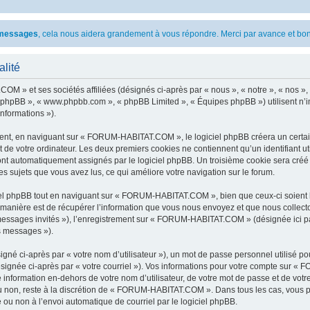
s messages
, cela nous aidera grandement à vous répondre. Merci par avance et bon
lité
M » et ses sociétés affiliées (désignés ci-après par « nous », « notre », « nos »
iel phpBB », « www.phpbb.com », « phpBB Limited », « Équipes phpBB ») utilisent n’
informations »).
nt, en naviguant sur « FORUM-HABITAT.COM », le logiciel phpBB créera un certain 
 de votre ordinateur. Les deux premiers cookies ne contiennent qu’un identifiant util
 sont automatiquement assignés par le logiciel phpBB. Un troisième cookie sera cr
es sujets que vous avez lus, ce qui améliore votre navigation sur le forum.
l phpBB tout en naviguant sur « FORUM-HABITAT.COM », bien que ceux-ci soient h
nière est de récupérer l’information que vous nous envoyez et que nous collectons. 
« messages invités »), l’enregistrement sur « FORUM-HABITAT.COM » (désignée ici 
os messages »).
gné ci-après par « votre nom d’utilisateur »), un mot de passe personnel utilisé po
ésignée ci-après par « votre courriel »). Vos informations pour votre compte sur 
 information en-dehors de votre nom d’utilisateur, de votre mot de passe et de v
 ou non, reste à la discrétion de « FORUM-HABITAT.COM ». Dans tous les cas, vous p
 ou non à l’envoi automatique de courriel par le logiciel phpBB.