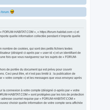
 forum.
, « FORUM-HABITAT.COM », « https://forum-habitat.com ») et
importe quelle information collectée pendant n’importe quelle
nombre de cookies, qui sont des petits fichiers textes
isateur (désigné ci-après par « user-id ») et un identifiant de
éé une fois que vous naviguerez sur les sujets de « FORUM-
ors de portée du document qui est prévu pour couvrir
Ceci peut être, et n’est pas limité à : la publication de
par « votre compte ») et les messages que vous envoyez après
ur la connexion à votre compte (désigné ci-après par « votre
« FORUM-HABITAT.COM » sont protégées par les lois de protection
otre adresse courriel requise par « FORUM-HABITAT.COM »
ouvez choisir quelle information de votre compte sera affichée