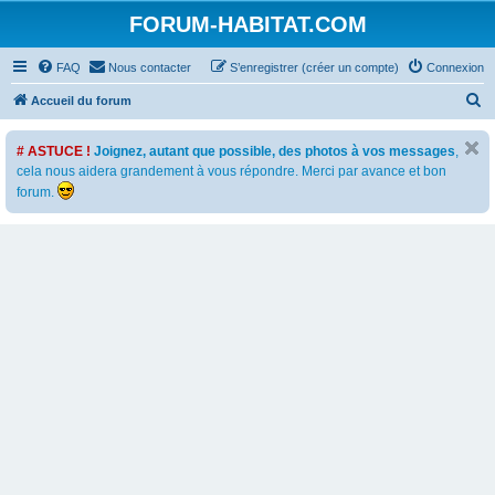
FORUM-HABITAT.COM
FAQ
Nous contacter
S’enregistrer (créer un compte)
Connexion
R
Accueil du forum
e
# ASTUCE !
Joignez, autant que possible, des photos à vos messages
,
c
cela nous aidera grandement à vous répondre. Merci par avance et bon
h
forum.
e
r
c
h
e
r