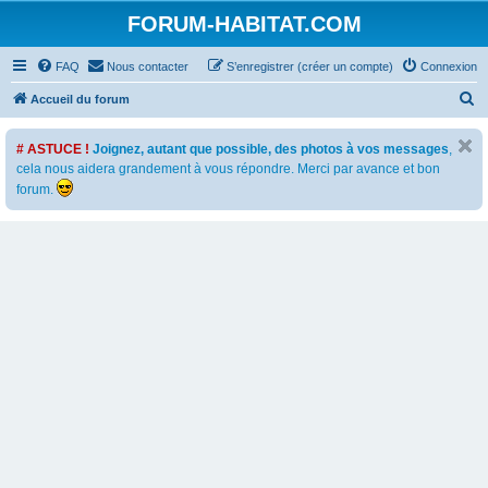
FORUM-HABITAT.COM
FAQ
Nous contacter
S’enregistrer (créer un compte)
Connexion
R
Accueil du forum
e
# ASTUCE !
Joignez, autant que possible, des photos à vos messages
,
c
cela nous aidera grandement à vous répondre. Merci par avance et bon
h
forum.
e
r
c
h
e
r