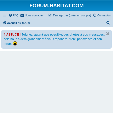
FORUM-HABITAT.COM
FAQ
Nous contacter
S’enregistrer (créer un compte)
Connexion
R
Accueil du forum
e
# ASTUCE !
Joignez, autant que possible, des photos à vos messages
,
c
cela nous aidera grandement à vous répondre. Merci par avance et bon
h
forum.
e
r
c
h
e
r