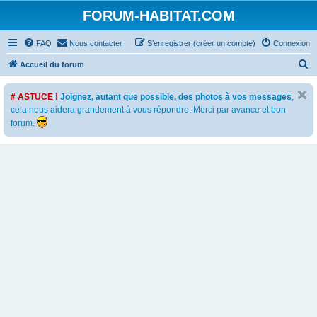
FORUM-HABITAT.COM
FAQ
Nous contacter
S’enregistrer (créer un compte)
Connexion
R
Accueil du forum
e
# ASTUCE !
Joignez, autant que possible, des photos à vos messages
,
c
cela nous aidera grandement à vous répondre. Merci par avance et bon
h
forum.
e
r
c
h
e
r