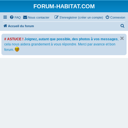
FORUM-HABITAT.COM
FAQ
Nous contacter
S’enregistrer (créer un compte)
Connexion
R
Accueil du forum
e
# ASTUCE !
Joignez, autant que possible, des photos à vos messages
,
c
cela nous aidera grandement à vous répondre. Merci par avance et bon
h
forum.
e
r
c
h
e
r