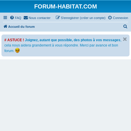
FORUM-HABITAT.COM
FAQ
Nous contacter
S’enregistrer (créer un compte)
Connexion
R
Accueil du forum
e
# ASTUCE !
Joignez, autant que possible, des photos à vos messages
,
c
cela nous aidera grandement à vous répondre. Merci par avance et bon
h
forum.
e
r
c
h
e
r