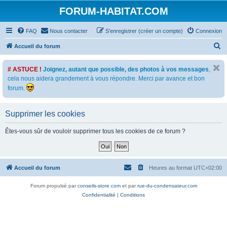
FORUM-HABITAT.COM
FAQ
Nous contacter
S’enregistrer (créer un compte)
Connexion
R
Accueil du forum
e
# ASTUCE !
Joignez, autant que possible, des photos à vos messages
,
c
cela nous aidera grandement à vous répondre. Merci par avance et bon
h
forum.
e
r
Supprimer les cookies
c
Êtes-vous sûr de vouloir supprimer tous les cookies de ce forum ?
h
e
r
Accueil du forum
Heures au format
UTC+02:00
Forum propulsé par
conseils-store.com
et par
rue-du-condensateur.com
Confidentialité
|
Conditions